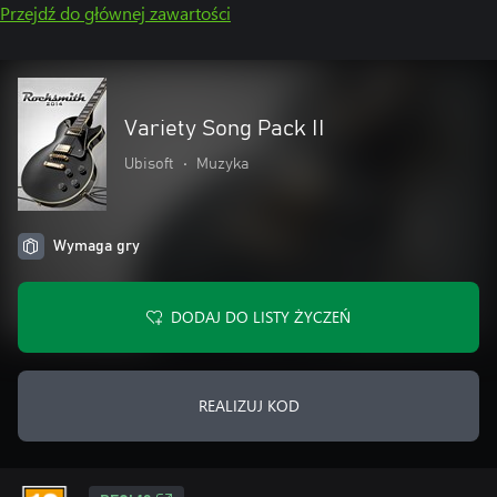
Przejdź do głównej zawartości
Variety Song Pack II
Ubisoft
•
Muzyka
Wymaga gry
DODAJ DO LISTY ŻYCZEŃ
REALIZUJ KOD