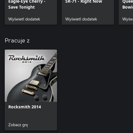
Eagle-Eye Cherry -
SR-71 - Right Now
Quee
Save Tonight
Bowi
Pres
Wyświetl dodatek
Wyświetl dodatek
Wyświ
Pracuje z
Rocksmith 2014
Zobacz grę