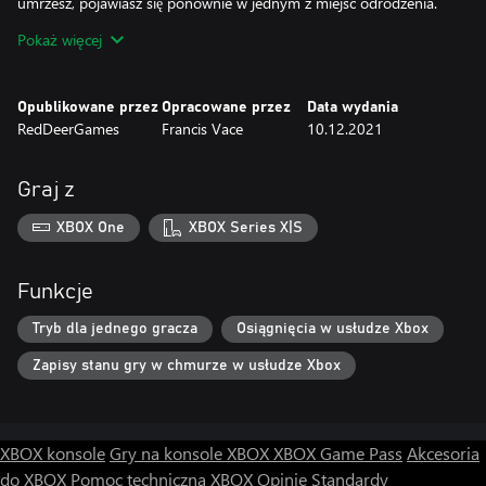
umrzesz, pojawiasz się ponownie w jednym z miejsc odrodzenia.
Ale wszystkie odblokowane ulepszenia, umiejętności lub skróty
Pokaż więcej
Opublikowane przez
Opracowane przez
Data wydania
RedDeerGames
Francis Vace
10.12.2021
Graj z
XBOX One
XBOX Series X|S
Funkcje
Tryb dla jednego gracza
Osiągnięcia w usłudze Xbox
Zapisy stanu gry w chmurze w usłudze Xbox
XBOX konsole
Gry na konsole XBOX
XBOX Game Pass
Akcesoria
do XBOX
Pomoc techniczna XBOX
Opinie
Standardy