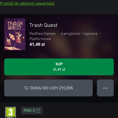
Przejdź do głównej zawartości
Trash Quest
RedDeerGames
•
Łamigłówki i logiczne
•
Platformowe
41,49 zł
KUP
41,49 zł
DODAJ DO LISTY ŻYCZEŃ
● ● ●
PEGI 3