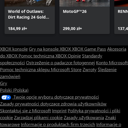
World of Outlaws:
MotoGP™26
REN
Dirt Racing 24 Gold
Edition
184,99 zł+
299,00 zł+
137,4
XBOX konsole
Gry na konsole XBOX
XBOX Game Pass
Akcesoria
do XBOX
Pomoc techniczna XBOX
Opinie
Standardy
społeczności
Ostrzeżenie o padaczce fotogennej
Konto Microsoft
Pomoc techniczna sklepu Microsoft Store
Zwroty
Śledzenie
zamówień
Gry
Polski (Polska)
Twoje opcje wyboru dotyczące prywatności
Zasady prywatności dotyczące zdrowia użytkowników
Skontaktuj się z Microsoft
Imprint
Polityka prywatności i pliki
cookie
Zarządzaj plikami cookie
Zasady użytkowania
Znaki
towarowe
Informacje o produktach firm trzecich
Informacje o