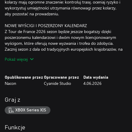
kolarzy mają ogromne znaczenie: kontroluj trasę, oceniaj ryzyko i
wykorzystuj umiejętności utrzymania równowagi przez kolarzy,
aby pozostać na prowadzeniu.
NOWE WYŚCIGI I POSZERZONY KALENDARZ
Z Tour de France 2026 sezon będzie jeszcze bogatszy dzięki
poszerzonemu kalendarzowi i dwóm nowym licencjonowanym
wyścigom, które oferują nowe wyzwania i trofea do zdobycia.
Zacznij sezon z dala od tradycyjnych europejskich krajobrazów, na
rozpalonych słońcem drogach Omanu, biorąc udział w Muscat
Pokaż więcej
Classic. Intensywne upały i podjazdy o nachyleniu powyżej 10%
sprawiają, że ten wyścig jest prawdziwym wyzwaniem dla
najlepszych.
Opublikowane przez
Opracowane przez
Data wydania
Zakończ sezon na wymagających, gruntowych drogach Paris-
Nacon
Cyanide Studio
4.06.2026
Tours. Twoje umiejętności prowadzenia roweru i pozycjonowania
będą kluczowe, jeśli chcesz objąć prowadzenie na błotnistych
odcinkach, zaskoczyć sprinterów i jako pierwszy(-a) przekroczyć
Graj z
linię mety.
XBOX Series X|S
NOWA ROZGRYWKA W WYŚCIGU DRUŻYNOWYM NA CZAS
Przeżyj Grand Départ w Barcelonie w nowej odsłonie wyścigu
drużynowego na czas. Ustal kolejność przekazywania pałeczki,
Funkcje
chroń swojego lidera i zsynchronizujcie swoje wysiłki, aby osiągnąć