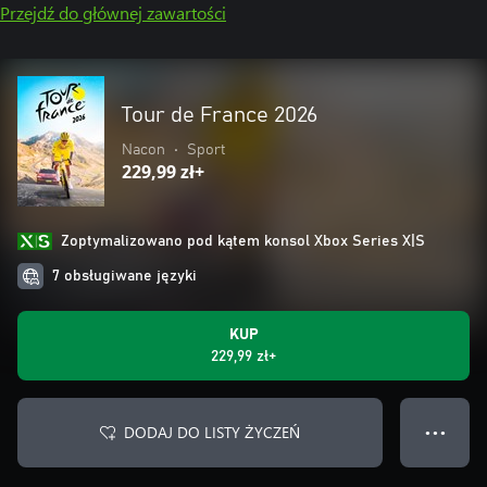
Przejdź do głównej zawartości
Tour de France 2026
Nacon
•
Sport
229,99 zł+
Zoptymalizowano pod kątem konsol Xbox Series X|S
7 obsługiwane języki
KUP
229,99 zł+
DODAJ DO LISTY ŻYCZEŃ
● ● ●