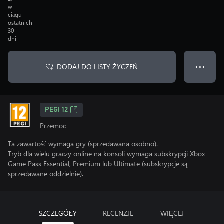
w
ciągu
ostatnich
30
dni
DODAJ DO LISTY ŻYCZEŃ
● ● ●
PEGI 12
Przemoc
Ta zawartość wymaga gry (sprzedawana osobno).
Tryb dla wielu graczy online na konsoli wymaga subskrypcji Xbox
Game Pass Essential, Premium lub Ultimate (subskrypcje są
sprzedawane oddzielnie).
SZCZEGÓŁY
RECENZJE
WIĘCEJ