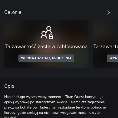
Galeria
Ta zawartość została zablokowana
Ta zawart
WPROWADŹ DATĘ URODZENIA
WPR
Opis
Nastał długo wyczekiwany moment – Titan Quest kontynuuje
epicką wyprawę po starożytnym świecie. Tajemnicze zagrożenie
przyzywa bohaterów Hadesu na niezbadane terytoria północnej
Europy, gdzie czekają na nich nowi wrogowie, moce i ukryte
skarby!