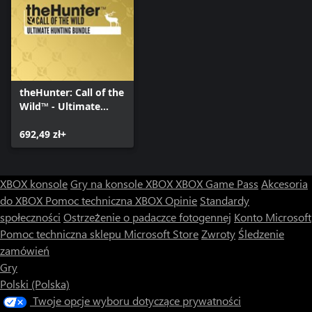
theHunter: Call of the
Wild™ - Ultimate
Hunting Bundle
692,49 zł+
XBOX konsole
Gry na konsole XBOX
XBOX Game Pass
Akcesoria
do XBOX
Pomoc techniczna XBOX
Opinie
Standardy
społeczności
Ostrzeżenie o padaczce fotogennej
Konto Microsoft
Pomoc techniczna sklepu Microsoft Store
Zwroty
Śledzenie
zamówień
Gry
Polski (Polska)
Twoje opcje wyboru dotyczące prywatności