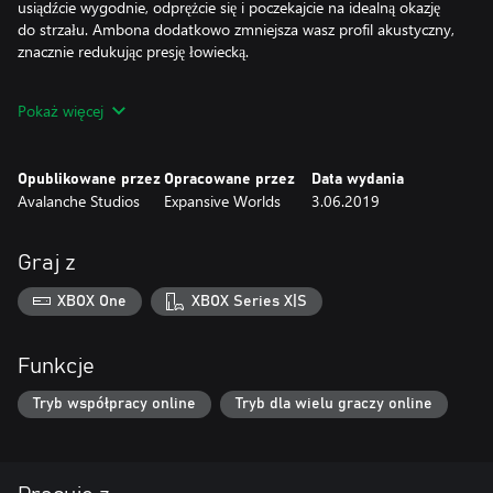
usiądźcie wygodnie, odprężcie się i poczekajcie na idealną okazję
do strzału. Ambona dodatkowo zmniejsza wasz profil akustyczny,
znacznie redukując presję łowiecką.
Warianty:
Pokaż więcej
Dostępne są trzy wersje kolorystyczne rozkładanej ambony: iglaki,
lasy liściaste i zimowa.
Opublikowane przez
Opracowane przez
Data wydania
Trójnożne składane ambony:
Avalanche Studios
Expansive Worlds
3.06.2019
Dzięki obrotowej konstrukcji trójnożna składana ambona
zapewnia lepszą widoczność z ukrycia, gdy w pobliżu nie ma
drzew. Ambona trójnożna to świetny sposób, aby uzyskać dobry
Graj z
punkt do obserwacji otoczenia i wypatrywania zwierząt ze
znacznie większej odległości. Oprócz tego doskonale maskuje
XBOX One
XBOX Series X|S
obecność myśliwego, jest lekka i łatwa w obsłudze, a także
zmniejsza presję łowiecką na środowisko.
Funkcje
Warianty:
Tak samo jak w przypadku składanej ambony, dla tego produktu
Tryb współpracy online
Tryb dla wielu graczy online
są dostępne trzy wersje kolorystyczne: iglaki, lasy liściaste i
zimowa.