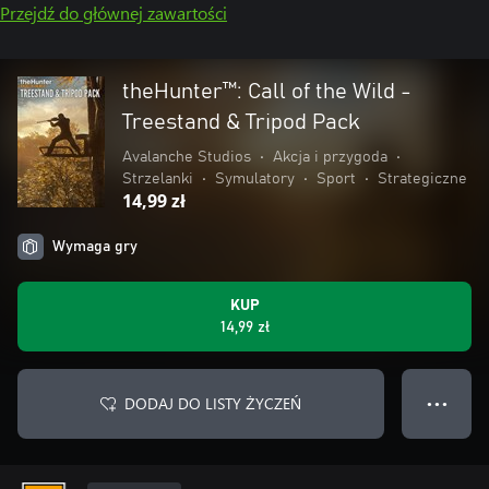
Przejdź do głównej zawartości
theHunter™: Call of the Wild -
Treestand & Tripod Pack
Avalanche Studios
•
Akcja i przygoda
•
Strzelanki
•
Symulatory
•
Sport
•
Strategiczne
14,99 zł
Wymaga gry
KUP
14,99 zł
DODAJ DO LISTY ŻYCZEŃ
● ● ●