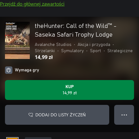
Przejdź do głównej zawartości
theHunter: Call of the Wild™ -
Saseka Safari Trophy Lodge
Avalanche Studios
•
Akcja i przygoda
•
Strzelanki
•
Symulatory
•
Sport
•
Strategiczne
14,99 zł
Wymaga gry
KUP
14,99 zł
DODAJ DO LISTY ŻYCZEŃ
● ● ●