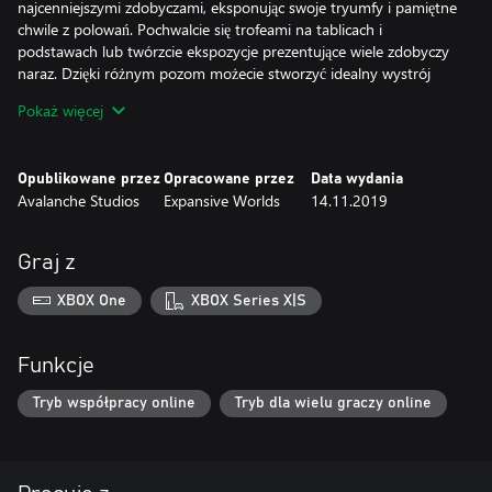
najcenniejszymi zdobyczami, eksponując swoje tryumfy i pamiętne
chwile z polowań. Pochwalcie się trofeami na tablicach i
podstawach lub twórzcie ekspozycje prezentujące wiele zdobyczy
naraz. Dzięki różnym pozom możecie stworzyć idealny wystrój
każdego z pokojów, podkreślając ulubione zdobycze lub tworząc
Pokaż więcej
całe wizualizacje przebiegu polowań. Zapraszajcie znajomych, by
dzielić się z nimi rosnącą kolekcją. W miarę potrzeby możecie też
budować kolejne domy myśliwskie!
Opublikowane przez
Opracowane przez
Data wydania
Avalanche Studios
Expansive Worlds
14.11.2019
Mocowania Matmata na wiele trofeów:
Mocowania Matmata na wiele trofeów pomogą wam uwiecznić
najcenniejsze chwile z polowań. Używajcie dowolnych podstaw lub
Graj z
tablic, aby umieszczać zdobycze w różnych realistycznych pozach,
przedstawiając imponujące sceny z najważniejszymi trofeami.
XBOX One
XBOX Series X|S
Odtwarzajcie pamiętne chwile z dziczy lub opowiadajcie
niestworzone historie, tworząc ekspozycje w pokojach domku
Saseka Safari. Ten styl mocowań będzie dostępny we wszystkich
Funkcje
domach myśliwskich.
Tryb współpracy online
Tryb dla wielu graczy online
Stojaki na broń:
Broń jest dla myśliwego równie ważna co trofea, dlatego
zasługuje na równie wyeksponowane miejsce – w jak najlepszym
świetle. W domku Saseka Safari będziecie mogli prezentować