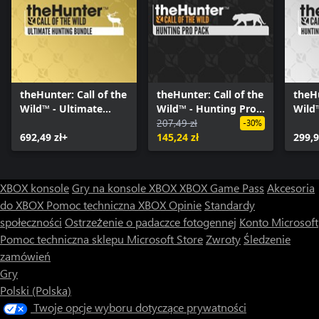
theHunter: Call of the
theHunter: Call of the
theHu
Wild™ - Ultimate
Wild™ - Hunting Pro
Wild
Hunting Bundle
Pack
207,49 zł
Bund
-30%
692,49 zł+
145,24 zł
299,9
XBOX konsole
Gry na konsole XBOX
XBOX Game Pass
Akcesoria
do XBOX
Pomoc techniczna XBOX
Opinie
Standardy
społeczności
Ostrzeżenie o padaczce fotogennej
Konto Microsoft
Pomoc techniczna sklepu Microsoft Store
Zwroty
Śledzenie
zamówień
Gry
Polski (Polska)
Twoje opcje wyboru dotyczące prywatności