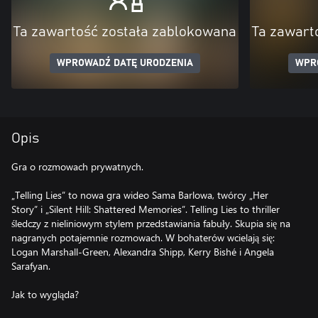
Ta zawartość została zablokowana
Ta zawart
WPROWADŹ DATĘ URODZENIA
WPR
Opis
Gra o rozmowach prywatnych.
„Telling Lies” to nowa gra wideo Sama Barlowa, twórcy „Her
Story” i „Silent Hill: Shattered Memories”. Telling Lies to thriller
śledczy z nieliniowym stylem przedstawiania fabuły. Skupia się na
nagranych potajemnie rozmowach. W bohaterów wcielają się:
Logan Marshall-Green, Alexandra Shipp, Kerry Bishé i Angela
Sarafyan.
Jak to wygląda?