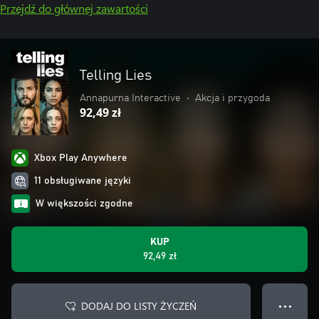
Przejdź do głównej zawartości
Telling Lies
Annapurna Interactive
•
Akcja i przygoda
92,49 zł
Xbox Play Anywhere
11 obsługiwane języki
W większości zgodne
KUP
92,49 zł
DODAJ DO LISTY ŻYCZEŃ
● ● ●