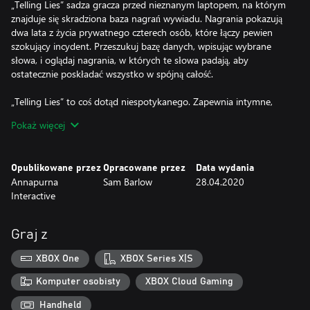
„Telling Lies” sadza gracza przed nieznanym laptopem, na którym
znajduje się skradziona baza nagrań wywiadu. Nagrania pokazują
dwa lata z życia prywatnego czterech osób, które łączy pewien
szokujący incydent. Przeszukuj bazę danych, wpisując wybrane
słowa, i oglądaj nagrania, w których te słowa padają, aby
ostatecznie poskładać wszystko w spójną całość.
„Telling Lies” to coś dotąd niespotykanego. Zapewnia intymne,
pełne napięcia doświadczenie. Poznaj grę, w której to ty
Pokaż więcej
decydujesz, jak wygląda prawda.
Opublikowane przez
Opracowane przez
Data wydania
Annapurna
Sam Barlow
28.04.2020
Interactive
Graj z
XBOX One
XBOX Series X|S
Komputer osobisty
XBOX Cloud Gaming
Handheld