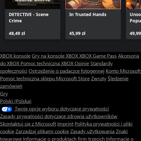
DETECTIVE - Scene
In Trusted Hands
Unsol
Crime
Popu
48,49 zł
45,99 zł
49,99
XBOX konsole
Gry na konsole XBOX
XBOX Game Pass
Akcesoria
do XBOX
Pomoc techniczna XBOX
Opinie
Standardy
społeczności
Ostrzeżenie o padaczce fotogennej
Konto Microsoft
Pomoc techniczna sklepu Microsoft Store
Zwroty
Śledzenie
zamówień
Gry
Polski (Polska)
Twoje opcje wyboru dotyczące prywatności
Zasady prywatności dotyczące zdrowia użytkowników
Skontaktuj się z Microsoft
Imprint
Polityka prywatności i pliki
cookie
Zarządzaj plikami cookie
Zasady użytkowania
Znaki
towarowe
Informacje o produktach firm trzecich
Informacje o