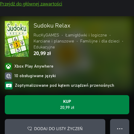
Przejdź do głównej zawartości
Sudoku Relax
RucKyGAMES
•
Łamigłówki i logiczne
•
Karciane i planszowe
•
Familijne i dla dzieci
•
Edukacyjne
20,99 zł
Xbox Play Anywhere
10 obsługiwane języki
Zoptymalizowane pod kątem urządzeń przenośnych
KUP
20,99 zł
DODAJ DO LISTY ŻYCZEŃ
● ● ●