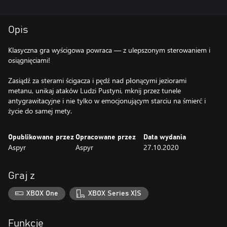
Opis
Klasyczna gra wyścigowa powraca — z ulepszonym sterowaniem i
osiągnięciami!
Zasiądź za sterami ścigacza i pędź nad płonącymi jeziorami
metanu, unikaj ataków Ludzi Pustyni, mknij przez tunele
antygrawitacyjne i nie tylko w emocjonującym starciu na śmierć i
życie do samej mety.
Opublikowane przez
Opracowane przez
Data wydania
Aspyr
Aspyr
27.10.2020
Graj z
XBOX One
XBOX Series X|S
Funkcje