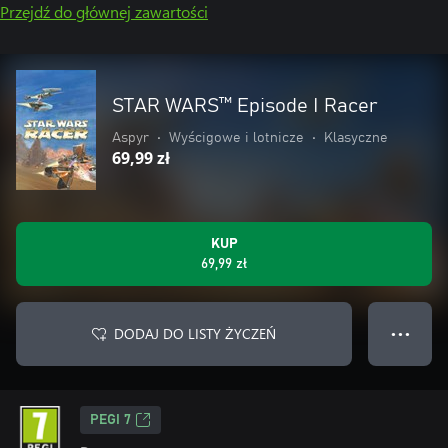
Przejdź do głównej zawartości
STAR WARS™ Episode I Racer
Aspyr
•
Wyścigowe i lotnicze
•
Klasyczne
69,99 zł
KUP
69,99 zł
DODAJ DO LISTY ŻYCZEŃ
● ● ●
PEGI 7