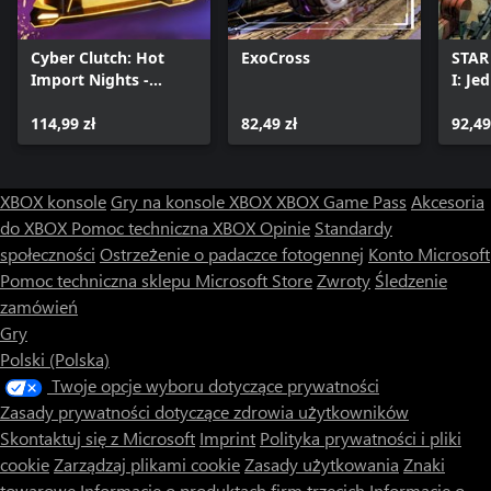
Cyber Clutch: Hot
ExoCross
STAR
Import Nights -
I: Je
Overdrive Edition
114,99 zł
82,49 zł
92,49
XBOX konsole
Gry na konsole XBOX
XBOX Game Pass
Akcesoria
do XBOX
Pomoc techniczna XBOX
Opinie
Standardy
społeczności
Ostrzeżenie o padaczce fotogennej
Konto Microsoft
Pomoc techniczna sklepu Microsoft Store
Zwroty
Śledzenie
zamówień
Gry
Polski (Polska)
Twoje opcje wyboru dotyczące prywatności
Zasady prywatności dotyczące zdrowia użytkowników
Skontaktuj się z Microsoft
Imprint
Polityka prywatności i pliki
cookie
Zarządzaj plikami cookie
Zasady użytkowania
Znaki
towarowe
Informacje o produktach firm trzecich
Informacje o