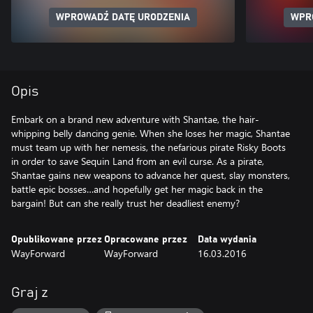
WPROWADŹ DATĘ URODZENIA
WPR
Opis
Embark on a brand new adventure with Shantae, the hair-
whipping belly dancing genie. When she loses her magic, Shantae
must team up with her nemesis, the nefarious pirate Risky Boots
in order to save Sequin Land from an evil curse. As a pirate,
Shantae gains new weapons to advance her quest, slay monsters,
battle epic bosses…and hopefully get her magic back in the
bargain! But can she really trust her deadliest enemy?
Opublikowane przez
Opracowane przez
Data wydania
WayForward
WayForward
16.03.2016
Graj z