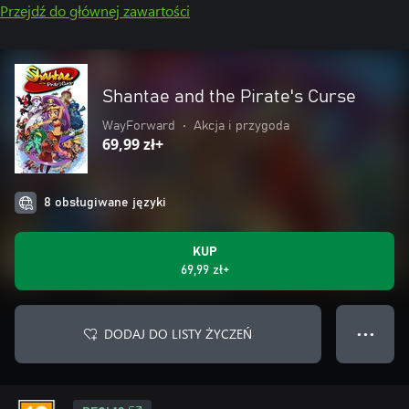
Przejdź do głównej zawartości
Shantae and the Pirate's Curse
WayForward
•
Akcja i przygoda
69,99 zł+
8 obsługiwane języki
KUP
69,99 zł+
DODAJ DO LISTY ŻYCZEŃ
● ● ●