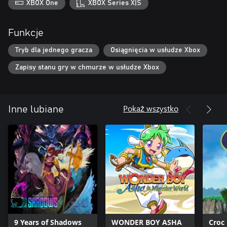
XBOX One
XBOX Series X|S
Funkcje
Tryb dla jednego gracza
Osiągnięcia w usłudze Xbox
Zapisy stanu gry w chmurze w usłudze Xbox
Pokaż wszystko
Inne lubiane
9 Years of Shadows
WONDER BOY ASHA
Croc