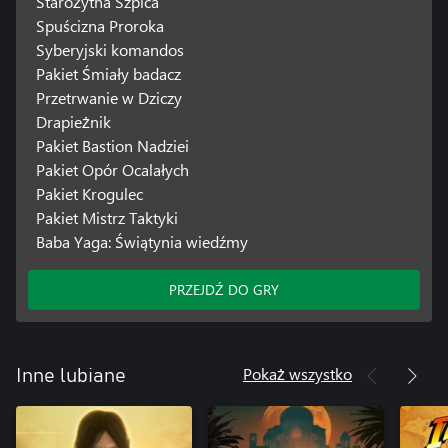
Starożytna Szpica
Spuścizna Proroka
Syberyjski komandos
Pakiet Śmiały badacz
Przetrwanie w Dziczy
Drapieżnik
Pakiet Bastion Nadziei
Pakiet Opór Ocalałych
Pakiet Krogulec
Pakiet Mistrz Taktyki
Baba Yaga: Świątynia wiedźmy
PRZEJDŹ DO GRY
Pokaż wszystko
Inne lubiane