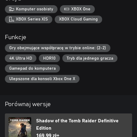
Komputer osobisty
XBOX One
XBOX Series X|S
XBOX Cloud Gaming
Funkcje
Gry obejmujące współpracę w trybie online: (2-2)
4K Ultra HD
HDR10
Tryb dla jednego gracza
Gamepad do komputera
Ulepszone dla konsoli Xbox One X
Porównaj wersje
Shadow of the Tomb Raider Definitive
Edition
169,99 zł+