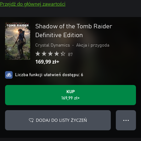
Przejdź do głównej zawartości
Shadow of the Tomb Raider
Definitive Edition
Crystal Dynamics
•
Akcja i przygoda
87
169,99 zł+
Liczba funkcji ułatwień dostępu: 6
KUP
169,99 zł+
DODAJ DO LISTY ŻYCZEŃ
● ● ●