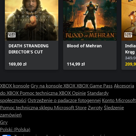
DEATH STRANDING
Blood of Mehran
India
DIRECTOR'S CUT
Krąg
349,9
169,00 zł
114,99 zł
209,9
XBOX konsole
Gry na konsole XBOX
XBOX Game Pass
Akcesoria
do XBOX
Pomoc techniczna XBOX
Opinie
Standardy
społeczności
Ostrzeżenie o padaczce fotogennej
Konto Microsoft
Pomoc techniczna sklepu Microsoft Store
Zwroty
Śledzenie
zamówień
Gry
Polski (Polska)