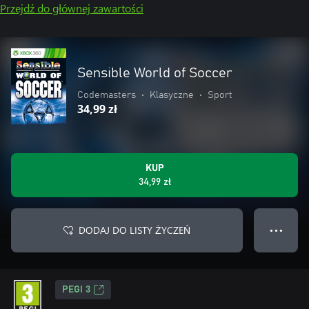
Przejdź do głównej zawartości
Sensible World of Soccer
Codemasters
•
Klasyczne
•
Sport
34,99 zł
KUP
34,99 zł
DODAJ DO LISTY ŻYCZEŃ
● ● ●
PEGI 3