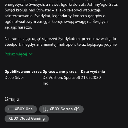
energetyczne Świętych, a nawet figurki do auta Johnny'ego Gata.
Święci królują nad Stilwater – a jako celebryci wzbudzają
zainteresowanie. Syndykat, legendarny koncern gangów o
ogólnoświatowym zasięgu, kieruje swoją uwagę na Świętych,
żądając haraczu.
Nie zamierzając ugiąć się przed Syndykatem, przenosisz walkę do
Steelport, niegdyś znamienitej metropolii, teraz będącego jedynie
cieniem dawnej chwały miastem grzechu pod kontrolą Syndykatu.
Pokaż więcej
Zrzuć czołg na spadochronie, użyj sterowanego satelitarnie
nalotu przeciwko gangowi meksykańskich zapaśników i walcz z
jednostkami specjalnymi wojska w samotnej przeprawie w
Opublikowane przez
Opracowane przez
Data wydania
najbardziej… ekscentrycznych scenariuszach.
Deep Silver
DS Volition, Sperasoft
21.05.2020
Inc.
Graj z
XBOX One
XBOX Series X|S
XBOX Cloud Gaming