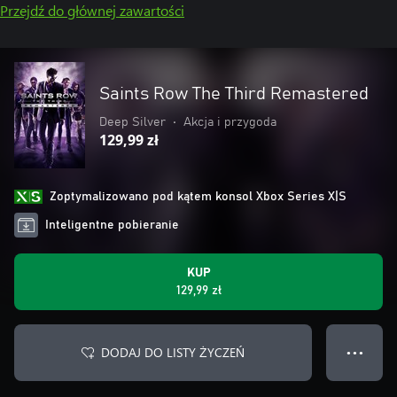
Przejdź do głównej zawartości
Saints Row The Third Remastered
Deep Silver
•
Akcja i przygoda
129,99 zł
Zoptymalizowano pod kątem konsol Xbox Series X|S
Inteligentne pobieranie
KUP
129,99 zł
DODAJ DO LISTY ŻYCZEŃ
● ● ●