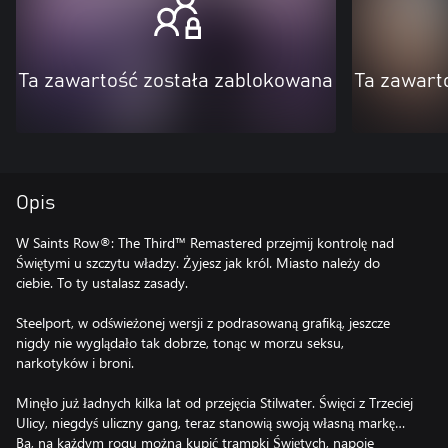
Ta zawartość została zablokowana
Ta zawart
Opis
W Saints Row®: The Third™ Remastered przejmij kontrolę nad
Świętymi u szczytu władzy. Żyjesz jak król. Miasto należy do
ciebie. To ty ustalasz zasady.
Steelport, w odświeżonej wersji z podrasowaną grafiką, jeszcze
nigdy nie wyglądało tak dobrze, tonąc w morzu seksu,
narkotyków i broni.
Minęło już ładnych kilka lat od przejęcia Stilwater. Święci z Trzeciej
Ulicy, niegdyś uliczny gang, teraz stanowią swoją własną markę…
Ba, na każdym rogu można kupić trampki Świętych, napoje