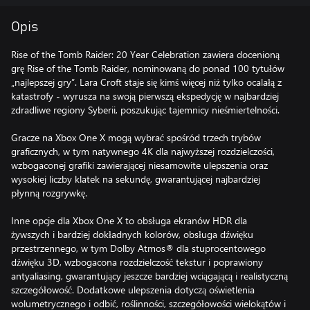
Opis
Rise of the Tomb Raider: 20 Year Celebration zawiera docenioną
grę Rise of the Tomb Raider, nominowaną do ponad 100 tytułów
„najlepszej gry”. Lara Croft staje się kimś więcej niż tylko ocalałą z
katastrofy - wyrusza na swoją pierwszą ekspedycję w najbardziej
zdradliwe regiony Syberii, poszukując tajemnicy nieśmiertelności.
Gracze na Xbox One X mogą wybrać spośród trzech trybów
graficznych, w tym natywnego 4K dla najwyższej rozdzielczości,
wzbogaconej grafiki zawierającej niesamowite ulepszenia oraz
wysokiej liczby klatek na sekundę, gwarantującej najbardziej
płynną rozgrywkę.
Inne opcje dla Xbox One X to obsługa ekranów HDR dla
żywszych i bardziej dokładnych kolorów, obsługa dźwięku
przestrzennego, w tym Dolby Atmos® dla stuprocentowego
dźwięku 3D, wzbogacona rozdzielczość tekstur i poprawiony
antyaliasing, gwarantujący jeszcze bardziej wciągającą i realistyczną
szczegółowość. Dodatkowe ulepszenia dotyczą oświetlenia
wolumetrycznego i odbić, roślinności, szczegółowości wielokątów i