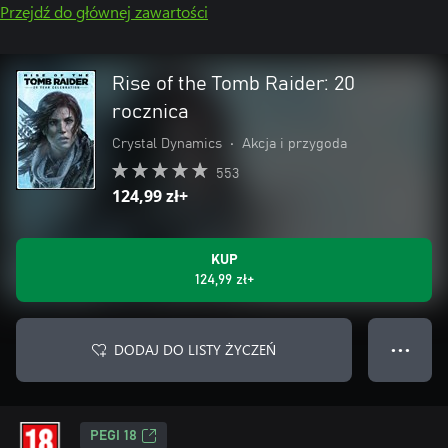
Przejdź do głównej zawartości
Rise of the Tomb Raider: 20
rocznica
Crystal Dynamics
•
Akcja i przygoda
553
124,99 zł+
KUP
124,99 zł+
DODAJ DO LISTY ŻYCZEŃ
● ● ●
PEGI 18