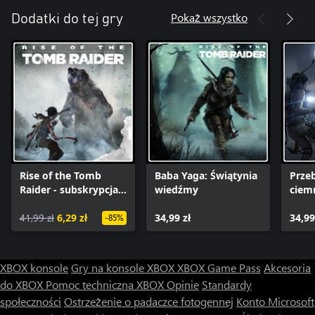
Pokaż wszystko
Dodatki do tej gry
Rise of the Tomb
Baba Yaga: Świątynia
Prze
Raider - subskrypcja
wiedźmy
ciem
serii
41,99 zł
6,29 zł
34,99 zł
34,99
-85%
XBOX konsole
Gry na konsole XBOX
XBOX Game Pass
Akcesoria
do XBOX
Pomoc techniczna XBOX
Opinie
Standardy
społeczności
Ostrzeżenie o padaczce fotogennej
Konto Microsoft