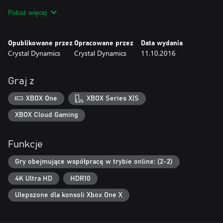
wzmocnionego filtrowania tekstur.
Pokaż więcej
Rise of the Tomb Raider: 20 Year Celebration obejmuje nową
zawartość „Więzy krwi” w trybie jednoosobowym, współpracę w
Opublikowane przez
Opracowane przez
Data wydania
sieci w trybie wytrzymałości, poziom trudności „Supertwardziel” w
Crystal Dynamics
Crystal Dynamics
11.10.2016
kampanii, strój i broń 20 Year Celebration, 5 klasycznych skórek,
całą opublikowaną dotąd zawartość do pobrania, czyli dodatki
„Baba Yaga: Świątynia Wiedźmy" i „Przebudzenie zimnej
Graj z
ciemności", tryb wytrzymałości, 12 strojów, 7 rodzajów broni i 35
kart ekspedycji. Ponad 50 godzin zabawy gwarantuje, że jest to
XBOX One
XBOX Series X|S
najobszerniejsza edycja tej nagradzanej gry.
XBOX Cloud Gaming
Funkcje
Gry obejmujące współpracę w trybie online: (2-2)
4K Ultra HD
HDR10
Ulepszone dla konsoli Xbox One X