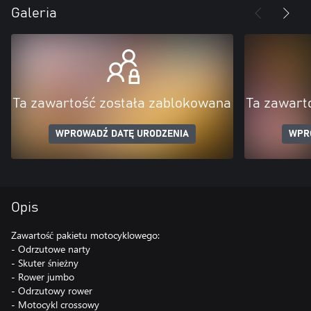
Galeria
Ta zawartość została zablokowana
Ta zawart
WPROWADŹ DATĘ URODZENIA
WPR
Opis
Zawartość pakietu motocyklowego:
- Odrzutowe narty
- Skuter śnieżny
- Rower jumbo
- Odrzutowy rower
- Motocykl crossowy