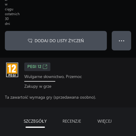
w
ciągu
ostatnich
30
dni
DODAJ DO LISTY ŻYCZEŃ
● ● ●
PEGI 12
Wulgarne słownictwo, Przemoc
Zakupy w grze
Ta zawartość wymaga gry (sprzedawana osobno).
SZCZEGÓŁY
RECENZJE
WIĘCEJ