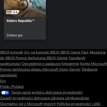
Riders Republic™
Zobacz grę
XBOX konsole
Gry na konsole XBOX
XBOX Game Pass
Akcesoria
do XBOX
Pomoc techniczna XBOX
Opinie
Standardy
społeczności
Ostrzeżenie o padaczce fotogennej
Konto Microsoft
Pomoc techniczna sklepu Microsoft Store
Zwroty
Śledzenie
zamówień
Gry
Polski (Polska)
Twoje opcje wyboru dotyczące prywatności
Zasady prywatności dotyczące zdrowia użytkowników
Skontaktuj się z Microsoft
Imprint
Polityka prywatności i pliki