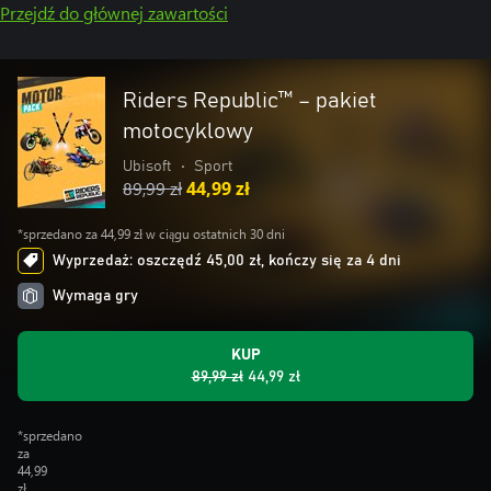
Przejdź do głównej zawartości
Riders Republic™ – pakiet
motocyklowy
Ubisoft
•
Sport
89,99 zł
44,99 zł
*sprzedano za 44,99 zł w ciągu ostatnich 30 dni
Wyprzedaż: oszczędź 45,00 zł, kończy się za 4 dni
Wymaga gry
KUP
89,99 zł
44,99 zł
*sprzedano
za
44,99
zł