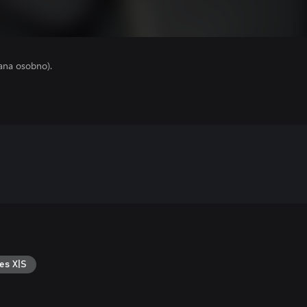
ana osobno).
es X|S