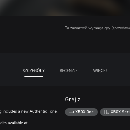
Ta zawartość wymaga gry (sprzedaw
SZCZEGÓŁY
RECENZJE
WIĘCEJ
Graj z
ong includes a new Authentic Tone.
XBOX One
XBOX Seri
its available at