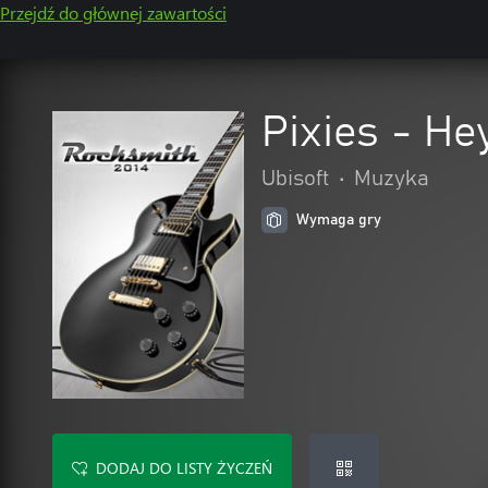
Przejdź do głównej zawartości
Pixies - He
Ubisoft
•
Muzyka
Wymaga gry
DODAJ DO LISTY ŻYCZEŃ