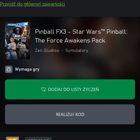
Przejdź do głównej zawartości
Pinball FX3 - Star Wars™ Pinball:
The Force Awakens Pack
Zen Studios
•
Symulatory
Wymaga gry
DODAJ DO LISTY ŻYCZEŃ
REALIZUJ KOD