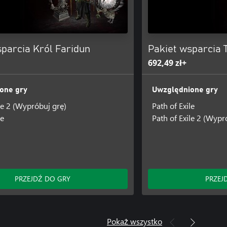
sparcia Król Faridun
Pakiet wsparcia 
692,49 zł+
one gry
Uwzględnione gry
le 2 (Wypróbuj grę)
Path of Exile
le
Path of Exile 2 (Wypr
PRZEJDŹ DO GRY
PRZEJ
Pokaż wszystko