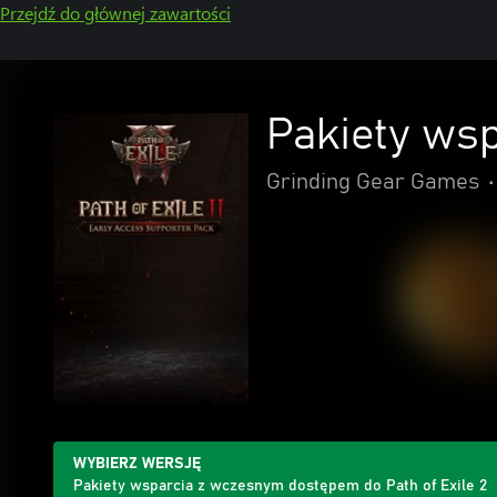
Przejdź do głównej zawartości
Pakiety ws
Grinding Gear Games
•
WYBIERZ WERSJĘ
Pakiety wsparcia z wczesnym dostępem do Path of Exile 2