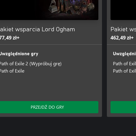
akiet wsparcia Lord Ogham
Pakiet w
77,49 zł+
462,49 zł+
Uwzględnione gry
Uwzględni
Path of Exile 2 (Wypróbuj grę)
Path of Exi
Path of Exile
Path of Exi
PRZEJDŹ DO GRY