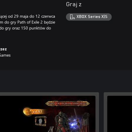
Graj z
jącej od 29 maja do 12 czerwca
XBOX Series X|S
 do gry Path of Exile 2 będzie
 do gry oraz 150 punktów do
rzez
 Games