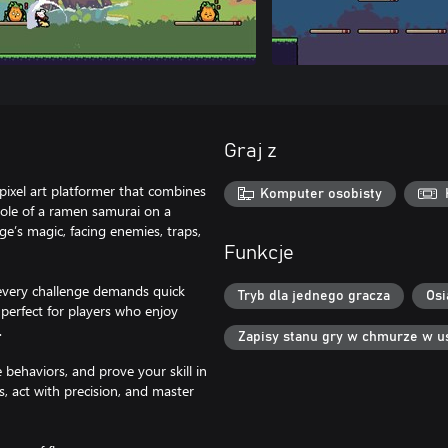
Graj z
ixel art platformer that combines
Komputer osobisty
ole of a ramen samurai on a
ge’s magic, facing enemies, traps,
Funkcje
, every challenge demands quick
Tryb dla jednego gracza
Osi
 perfect for players who enjoy
.
Zapisy stanu gry w chmurze w u
 behaviors, and prove your skill in
s, act with precision, and master