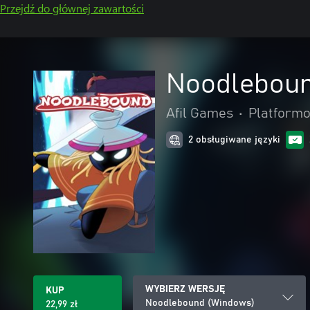
Przejdź do głównej zawartości
Noodlebou
Afil Games
•
Platform
2 obsługiwane języki
WYBIERZ WERSJĘ
KUP
Noodlebound (Windows)
22,99 zł