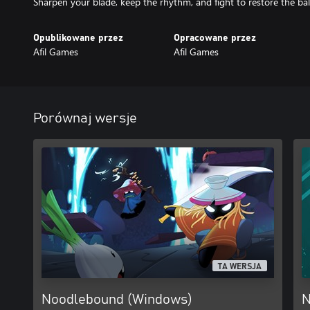
Sharpen your blade, keep the rhythm, and fight to restore the bal
Opublikowane przez
Opracowane przez
Afil Games
Afil Games
Porównaj wersje
TA WERSJA
Noodlebound (Windows)
N