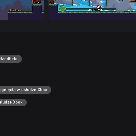
Handheld
ągnięcia w usłudze Xbox
słudze Xbox