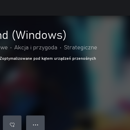
nd (Windows)
owe
•
Akcja i przygoda
•
Strategiczne
Zoptymalizowane pod kątem urządzeń przenośnych
● ● ●