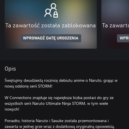
Ta zawartość została zablokowana
Ta zawart
WPROWADŹ DATĘ URODZENIA
WPR
Opis
Świętujmy dwudziestą rocznicę debiutu anime o Naruto, grając w
nową odsłonę serii STORM!
W Connections znajduje się największa liczba postaci do gry ze
wszystkich serii Naruto Ultimate Ninja STORM, w tym wiele
nowych!
Ponadto, historia Naruto i Sasuke została przemontowana i
zawarta w jednej grze wraz z dodatkową oryginalną opowieścią.