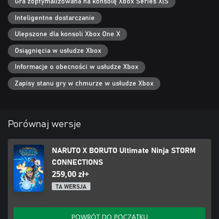
Gra zoptymalizowana na konsolę Xbox Series X|S
Inteligentne dostarczanie
Ulepszone dla konsoli Xbox One X
Osiągnięcia w usłudze Xbox
Informacje o obecności w usłudze Xbox
Zapisy stanu gry w chmurze w usłudze Xbox
Porównaj wersje
NARUTO X BORUTO Ultimate Ninja STORM
CONNECTIONS
259,00 zł+
TA WERSJA
POWRÓT DO POCZĄTKU