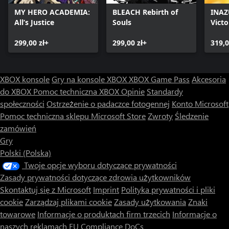
MY HERO ACADEMIA:
BLEACH Rebirth of
INAZ
All’s Justice
Souls
Vict
299,00 zł+
299,00 zł+
319,0
XBOX konsole
Gry na konsole XBOX
XBOX Game Pass
Akcesoria
do XBOX
Pomoc techniczna XBOX
Opinie
Standardy
społeczności
Ostrzeżenie o padaczce fotogennej
Konto Microsoft
Pomoc techniczna sklepu Microsoft Store
Zwroty
Śledzenie
zamówień
Gry
Polski (Polska)
Twoje opcje wyboru dotyczące prywatności
Zasady prywatności dotyczące zdrowia użytkowników
Skontaktuj się z Microsoft
Imprint
Polityka prywatności i pliki
cookie
Zarządzaj plikami cookie
Zasady użytkowania
Znaki
towarowe
Informacje o produktach firm trzecich
Informacje o
naszych reklamach
EU Compliance DoCs