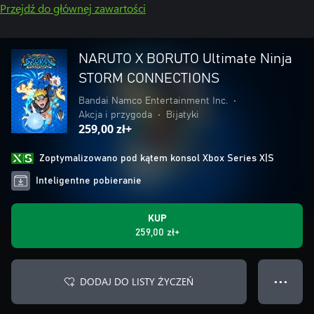
Przejdź do głównej zawartości
NARUTO X BORUTO Ultimate Ninja
STORM CONNECTIONS
Bandai Namco Entertainment Inc.
•
Akcja i przygoda
•
Bijatyki
259,00 zł+
Zoptymalizowano pod kątem konsol Xbox Series X|S
Inteligentne pobieranie
KUP
259,00 zł+
DODAJ DO LISTY ŻYCZEŃ
● ● ●