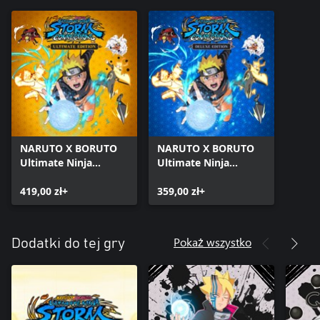
NARUTO X BORUTO
NARUTO X BORUTO
Ultimate Ninja
Ultimate Ninja
STORM
STORM
CONNECTIONS
419,00 zł+
CONNECTIONS
359,00 zł+
Ultimate Edition
Deluxe Edition
Pokaż wszystko
Dodatki do tej gry