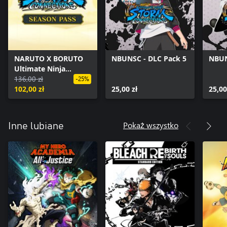
NARUTO X BORUTO
NBUNSC - DLC Pack 5
NBUN
Ultimate Ninja
STORM
136,00 zł
-25%
CONNECTIONS -
102,00 zł
25,00 zł
25,00
Season Pass
Pokaż wszystko
Inne lubiane