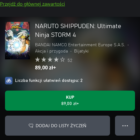
Przejdź do głównej zawartości
NARUTO SHIPPUDEN: Ultimate
Ninja STORM 4
BANDAI NAMCO Entertainment Europe S.A.S.
•
Akcja i przygoda
•
Bijatyki
52
89,00 zł+
Liczba funkcji ułatwień dostępu: 2
KUP
89,00 zł+
DODAJ DO LISTY ŻYCZEŃ
● ● ●