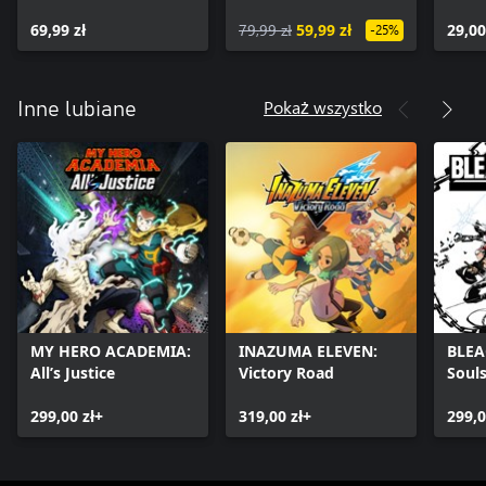
Expansion
BORU
69,99 zł
79,99 zł
59,99 zł
GENE
29,00
-25%
Pokaż wszystko
Inne lubiane
MY HERO ACADEMIA:
INAZUMA ELEVEN:
BLEA
All’s Justice
Victory Road
Soul
299,00 zł+
319,00 zł+
299,0