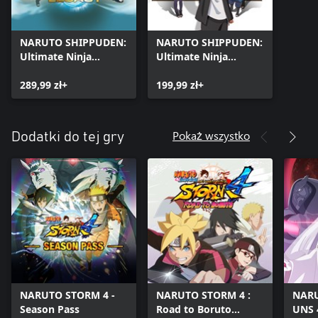
NARUTO SHIPPUDEN:
NARUTO SHIPPUDEN:
Ultimate Ninja
Ultimate Ninja
STORM Legacy
STORM 4 Road to
289,99 zł+
Boruto
199,99 zł+
Pokaż wszystko
Dodatki do tej gry
NARUTO STORM 4 -
NARUTO STORM 4 :
NARU
Season Pass
Road to Boruto
UNS 