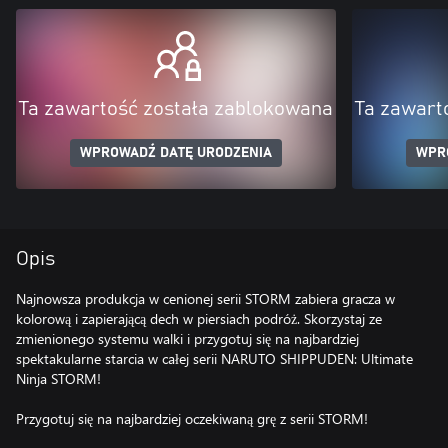
Ta zawartość została zablokowana
Ta zawart
WPROWADŹ DATĘ URODZENIA
WPR
Opis
Najnowsza produkcja w cenionej serii STORM zabiera gracza w
kolorową i zapierającą dech w piersiach podróż. Skorzystaj ze
zmienionego systemu walki i przygotuj się na najbardziej
spektakularne starcia w całej serii NARUTO SHIPPUDEN: Ultimate
Ninja STORM!
Przygotuj się na najbardziej oczekiwaną grę z serii STORM!