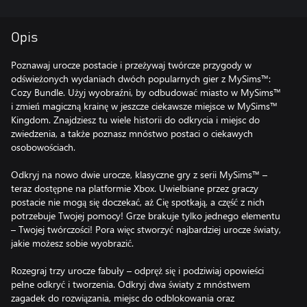
Opis
Poznawaj urocze postacie i przeżywaj twórcze przygody w
odświeżonych wydaniach dwóch popularnych gier z MySims™:
Cozy Bundle. Użyj wyobraźni, by odbudować miasto w MySims™
i zmień magiczną krainę w jeszcze ciekawsze miejsce w MySims™
Kingdom. Znajdziesz tu wiele historii do odkrycia i miejsc do
zwiedzenia, a także poznasz mnóstwo postaci o ciekawych
osobowościach.
Odkryj na nowo dwie urocze, klasyczne gry z serii MySims™ –
teraz dostępne na platformie Xbox. Uwielbiane przez graczy
postacie nie mogą się doczekać, aż Cię spotkają, a część z nich
potrzebuje Twojej pomocy! Grze brakuje tylko jednego elementu
– Twojej twórczości! Pora więc stworzyć najbardziej urocze światy,
jakie możesz sobie wyobrazić.
Rozegraj trzy urocze fabuły – odpręż się i podziwiaj opowieści
pełne odkryć i tworzenia. Odkryj dwa światy z mnóstwem
zagadek do rozwiązania, miejsc do odblokowania oraz