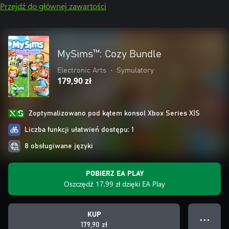
Przejdź do głównej zawartości
MySims™: Cozy Bundle
Electronic Arts
•
Symulatory
179,90 zł
Zoptymalizowano pod kątem konsol Xbox Series X|S
Liczba funkcji ułatwień dostępu: 1
8 obsługiwane języki
POBIERZ EA PLAY
Oszczędź 17,99 zł dzięki EA Play
KUP
● ● ●
179,90 zł