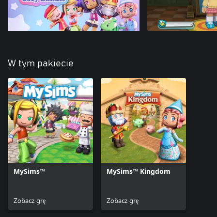
W tym pakiecie
MySims™
MySims™ Kingdom
Zobacz grę
Zobacz grę