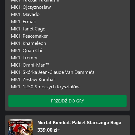
MK1: Ojczyznosław
MK1: Mavado
MK1: Ermac
MK1: Janet Cage
MK1: Peacemaker
MK1: Khameleon
MK1: Quan Chi
MK1: Tremor
MK1: Omni-Man™
MK1: Skórka Jean-Claude Van Damme'a
MK1: Zestaw Kombat
MK1: 1250 Smoczych Kryształów
PRZEJDŹ DO GRY
Mortal Kombat: Pakiet Starszego Boga
339,00 zł+