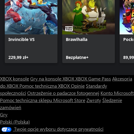
Invincible VS
Brawlhalla
Pock
229,99 zł+
Bezpłatne+
89,99
XBOX konsole
Gry na konsole XBOX
XBOX Game Pass
Akcesoria
do XBOX
Pomoc techniczna XBOX
Opinie
Standardy
społeczności
Ostrzeżenie o padaczce fotogennej
Konto Microsoft
Pomoc techniczna sklepu Microsoft Store
Zwroty
Śledzenie
zamówień
Gry
Polski (Polska)
Twoje opcje wyboru dotyczące prywatności