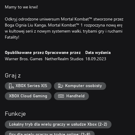
Mamy to we krwi!
Odkryj odrodzone uniwersum Mortal Kombat™ stworzone przez
Boga Ognia Liu Kanga. Mortal Kombat™ 1 rozpoczyna nową erę
w kultowej serii z nowym systemem walki, trybami gry i ruchami
Fatality!
Opublikowane przez
Opracowane przez
Data wydania
Warner Bros. Games
NetherRealm Studios
18.09.2023
Graj z
XBOX Series X|S
Komputer osobisty
XBOX Cloud Gaming
Handheld
Funkcje
Lokalny tryb dla wielu graczy w usłudze Xbox (2-2)
Gry dla wielu graczy w trybie online: (2-8)