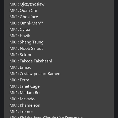
MK1: Ojczyznosław
MK1: Quan Chi
MK1: Ghostface
MK1: Omni-Man™
MK1: Cyrax
MK1: Havik
MK1: Shang Tsung
MK1: Noob Saibot
MK1: Sektor
MK1: Takeda Takahashi
MK1: Ermac
MK1: Zestaw postaci Kameo
MK1: Ferra
MK1: Janet Cage
MK1: Madam Bo
MK1: Mavado
MK1: Khameleon
MK1: Tremor
MK1: Skórka Jean-Claude Van Damme'a