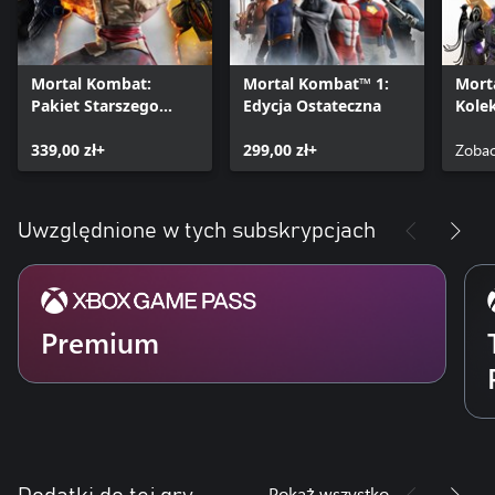
Mortal Kombat:
Mortal Kombat™ 1:
Mort
Pakiet Starszego
Edycja Ostateczna
Kole
Boga
Chao
339,00 zł+
299,00 zł+
Zobac
Uwzględnione w tych subskrypcjach
Premium
Pokaż wszystko