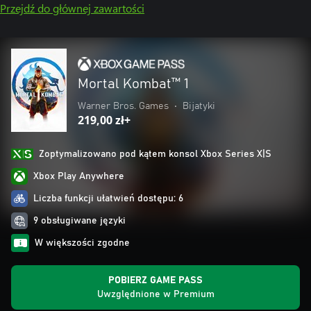
Przejdź do głównej zawartości
Mortal Kombat™ 1
Warner Bros. Games
•
Bijatyki
219,00 zł+
Zoptymalizowano pod kątem konsol Xbox Series X|S
Xbox Play Anywhere
Liczba funkcji ułatwień dostępu: 6
9 obsługiwane języki
W większości zgodne
POBIERZ GAME PASS
Uwzględnione w Premium