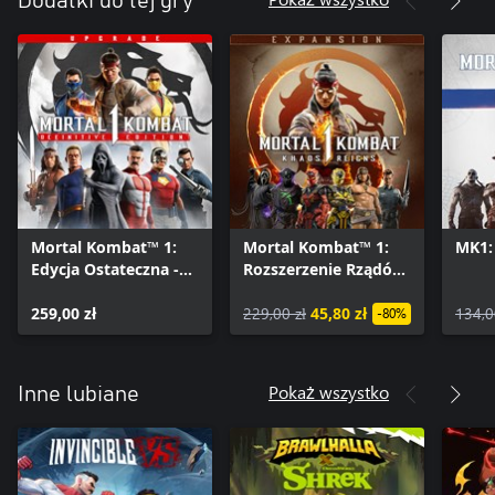
Dodatki do tej gry
Mortal Kombat™ 1:
Mortal Kombat™ 1:
MK1:
Edycja Ostateczna -
Rozszerzenie Rządów
Ulepszenie
Chaosu
259,00 zł
229,00 zł
45,80 zł
134,0
-80%
Pokaż wszystko
Inne lubiane