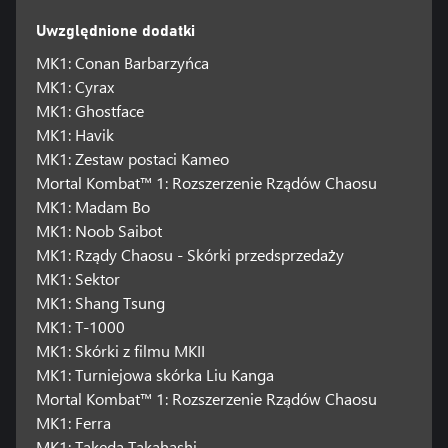
Uwzględnione dodatki
MK1: Conan Barbarzyńca
MK1: Cyrax
MK1: Ghostface
MK1: Havik
MK1: Zestaw postaci Kameo
Mortal Kombat™ 1: Rozszerzenie Rządów Chaosu
MK1: Madam Bo
MK1: Noob Saibot
MK1: Rządy Chaosu - Skórki przedsprzedaży
MK1: Sektor
MK1: Shang Tsung
MK1: T-1000
MK1: Skórki z filmu MKII
MK1: Turniejowa skórka Liu Kanga
Mortal Kombat™ 1: Rozszerzenie Rządów Chaosu
MK1: Ferra
MK1: Takeda Takahashi