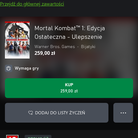
Przejdź do głównej zawartości
Mortal Kombat™ 1: Edycja
Ostateczna - Ulepszenie
Warner Bros. Games
•
Bijatyki
259,00 zł
Wymaga gry
KUP
259,00 zł
DODAJ DO LISTY ŻYCZEŃ
● ● ●