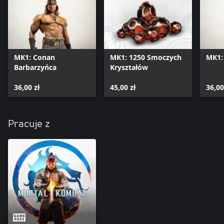
Ultimate)
*Zestaw Kombat 2 nie jest dostępny oddzielnie jako pakiet
postaci
MK1: Conan
MK1: 1250 Smoczych
MK1:
Barbarzyńca
Kryształów
36,00 zł
45,00 zł
36,00
Pracuje z