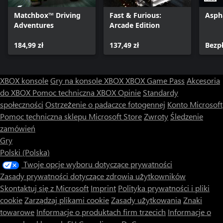
Matchbox™ Driving
Fast & Furious:
Asph
Adventures
Arcade Edition
184,99 zł
137,49 zł
Bezp
XBOX konsole
Gry na konsole XBOX
XBOX Game Pass
Akcesoria
do XBOX
Pomoc techniczna XBOX
Opinie
Standardy
społeczności
Ostrzeżenie o padaczce fotogennej
Konto Microsoft
Pomoc techniczna sklepu Microsoft Store
Zwroty
Śledzenie
zamówień
Gry
Polski (Polska)
Twoje opcje wyboru dotyczące prywatności
Zasady prywatności dotyczące zdrowia użytkowników
Skontaktuj się z Microsoft
Imprint
Polityka prywatności i pliki
cookie
Zarządzaj plikami cookie
Zasady użytkowania
Znaki
towarowe
Informacje o produktach firm trzecich
Informacje o