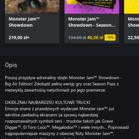
Monster Jam™
Monster Jam™
Mons
Showdown
Showdown - Season
Show
Pass
Exper
219,00 zł+
134,00 zł
40,20 zł
22,50
-70%
Opis
Poczuj przypływ adrenaliny dzięki Monster Jam™ Showdown -
Big Air Edition! Zdobądź pełną wersję gry oraz Season Pass z
niezwykłą zawartością natychmiast po jego premierze.
OKIEŁZNAJ NAJBARDZIEJ KULTOWE TRUCKI
Emocje znane z prawdziwych wydarzeń Monster Jam™ już
wkrótce zawładną ekranami za sprawą najbardziej
rozpoznawalnych symboli serii - trucków takich jak Grave
Digger™, El Toro Loco™, Megalodon™ i wiele innych… Poprowadź
najpopularniejsze maszyny z obecnej floty Monster Jam™,