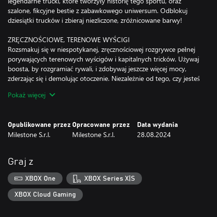
legendarne trucki, które tworzyły historię tego sportu, oraz
szalone, fikcyjne bestie z zabawkowego uniwersum. Odblokuj
dziesiątki trucków i zbieraj niezliczone, zróżnicowane barwy!
ZRĘCZNOŚCIOWE, TERENOWE WYŚCIGI
Rozsmakuj się w niespotykanej, zręcznościowej rozgrywce pełnej
porywających terenowych wyścigów i kapitalnych tricków. Używaj
boosta, by rozgramiać rywali, i zdobywaj jeszcze więcej mocy,
zderzając się i demolując otoczenie. Niezależnie od tego, czy jesteś
zagorzałym fanem Monster Jam™, czy miłośnikiem gier
Pokaż więcej
zręcznościowych, ten tytuł natychmiast dostarczy ci niezwykłych
wyścigowych wrażeń charakterystycznych dla pojazdów z dwiema
osiami kierowanymi.
Opublikowane przez
Opracowane przez
Data wydania
Milestone S.r.l.
Milestone S.r.l.
28.08.2024
STYLOWY FREESTYLE
Złap równowagę, by wykonać idealne Wheelie, wznieś chmurę
kurzu, wykręcając energiczne Donuty, lub wzbij się w powietrze,
Graj z
by wykonać najwspanialszy Big Air w historii. Podsumowując:
przygotuj się na walkę z grawitacją w trybie Freestyle! Wykonuj
XBOX One
XBOX Series X|S
szaleńcze skoki, salta i stunty, by zdominować rankingi i zasłużyć
na miano mistrza sztuczek!
XBOX Cloud Gaming
POKAŻ DOMINACJĘ W SHOWDOWN TOUR