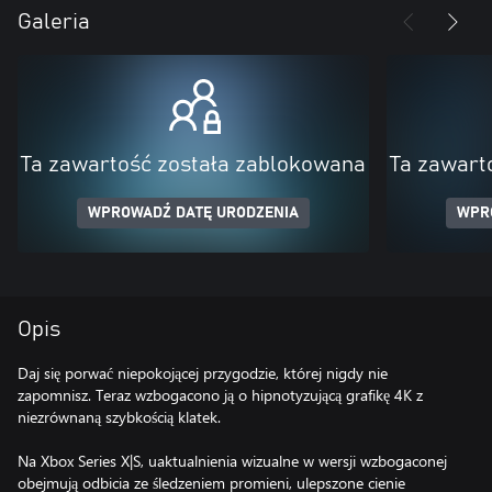
Galeria
Ta zawartość została zablokowana
Ta zawart
WPROWADŹ DATĘ URODZENIA
WPR
Opis
Daj się porwać niepokojącej przygodzie, której nigdy nie
zapomnisz. Teraz wzbogacono ją o hipnotyzującą grafikę 4K z
niezrównaną szybkością klatek.
Na Xbox Series X|S, uaktualnienia wizualne w wersji wzbogaconej
obejmują odbicia ze śledzeniem promieni, ulepszone cienie