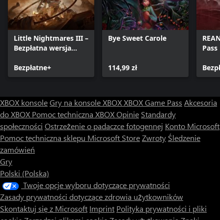
Little Nightmares III –
Bye Sweet Carole
REAN
Bezpłatna wersja
Pass
próbna z przepustką
znajomości
Bezpłatne+
114,99 zł
Bezp
XBOX konsole
Gry na konsole XBOX
XBOX Game Pass
Akcesoria
do XBOX
Pomoc techniczna XBOX
Opinie
Standardy
społeczności
Ostrzeżenie o padaczce fotogennej
Konto Microsoft
Pomoc techniczna sklepu Microsoft Store
Zwroty
Śledzenie
zamówień
Gry
Polski (Polska)
Twoje opcje wyboru dotyczące prywatności
Zasady prywatności dotyczące zdrowia użytkowników
Skontaktuj się z Microsoft
Imprint
Polityka prywatności i pliki