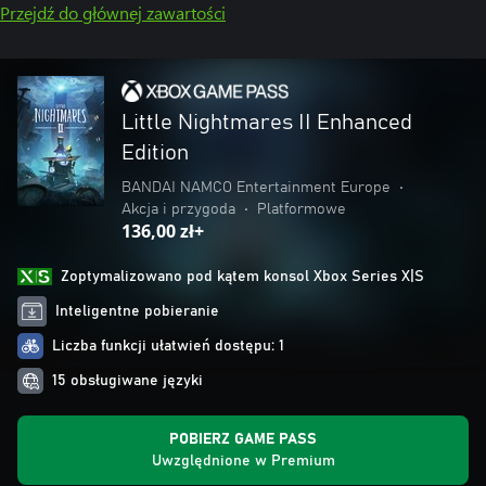
Przejdź do głównej zawartości
Little Nightmares II Enhanced
Edition
BANDAI NAMCO Entertainment Europe
•
Akcja i przygoda
•
Platformowe
136,00 zł+
Zoptymalizowano pod kątem konsol Xbox Series X|S
Inteligentne pobieranie
Liczba funkcji ułatwień dostępu: 1
15 obsługiwane języki
POBIERZ GAME PASS
Uwzględnione w Premium