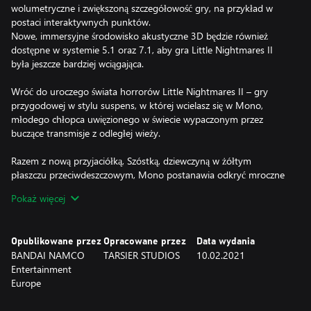
wolumetryczne i zwiększoną szczegółowość gry, na przykład w
postaci interaktywnych punktów.
Nowe, immersyjne środowisko akustyczne 3D będzie również
dostępne w systemie 5.1 oraz 7.1, aby gra Little Nightmares II
była jeszcze bardziej wciągająca.
Wróć do uroczego świata horrorów Little Nightmares II – gry
przygodowej w stylu suspens, w której wcielasz się w Mono,
młodego chłopca uwięzionego w świecie wypaczonym przez
buczące transmisje z odległej wieży.
Razem z nową przyjaciółką, Szóstką, dziewczyną w żółtym
płaszczu przeciwdeszczowym, Mono postanawia odkryć mroczne
tajemnice Wieży Sygnałowej. To nie będzie łatwa podróż. Mono i
Pokaż więcej
Szóstka będą musieli pokonać wiele nowych zagrożeń związanych
z przerażającymi mieszkańcami tego świata.
Opublikowane przez
Opracowane przez
Data wydania
Czy ośmielisz się stawić czoła tej nowej kolekcji małych
BANDAI NAMCO
TARSIER STUDIOS
10.02.2021
koszmarów?
Entertainment
Europe