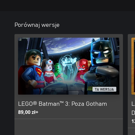
Porównaj wersje
TA WERSJA
LEGO® Batman™ 3: Poza Gotham
L
89,00 zł+
D
1