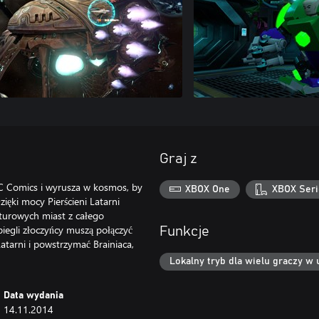
Graj z
C Comics i wyrusza w kosmos, by
XBOX One
XBOX Seri
ięki mocy Pierścieni Latarni
iaturowych miast z całego
biegli złoczyńcy muszą połączyć
Funkcje
Latarni i powstrzymać Brainiaca,
Lokalny tryb dla wielu graczy w 
Data wydania
14.11.2014