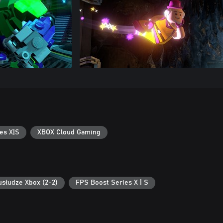
es X|S
XBOX Cloud Gaming
usłudze Xbox (2-2)
FPS Boost Series X | S