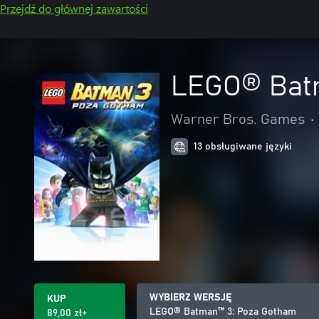
Przejdź do głównej zawartości
LEGO® Bat
Warner Bros. Games
•
13 obsługiwane języki
WYBIERZ WERSJĘ
KUP
LEGO® Batman™ 3: Poza Gotham
89,00 zł+