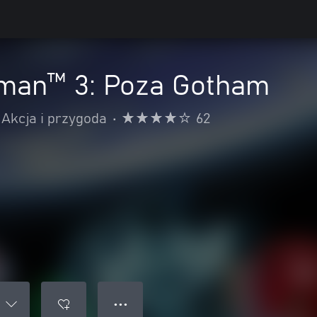
man™ 3: Poza Gotham
Akcja i przygoda
•
62
● ● ●