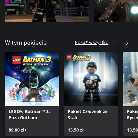
Pokaż wszystko
W tym pakiecie
LEGO® Batman™ 3:
Pakiet Człowiek ze
Paki
Poza Gotham
Stali
Ryce
89,00 zł+
13,50 zł
13,50