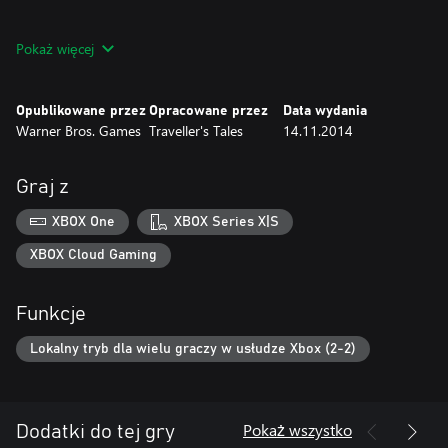
Wersja do pobrania tej gry obsługuje język angielski, francuski,
Pokaż więcej
włoski, niemiecki, hiszpański, duński, holenderski, polski,
portugalski, rosyjski.
Opublikowane przez
Opracowane przez
Data wydania
Warner Bros. Games
Traveller's Tales
14.11.2014
Graj z
XBOX One
XBOX Series X|S
XBOX Cloud Gaming
Funkcje
Lokalny tryb dla wielu graczy w usłudze Xbox (2-2)
Pokaż wszystko
Dodatki do tej gry