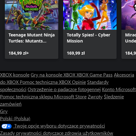
Teenage Mutant Ninja
Totally Spies! - Cyber
Mirac
Turtles: Mutants
Mission
Unde
Unleashed
184,99 zł+
169,99 zł
184,9
XBOX konsole
Gry na konsole XBOX
XBOX Game Pass
Akcesoria
do XBOX
Pomoc techniczna XBOX
Opinie
Standardy
społeczności
Ostrzeżenie o padaczce fotogennej
Konto Microsoft
Pomoc techniczna sklepu Microsoft Store
Zwroty
Śledzenie
zamówień
Gry
Polski (Polska)
Twoje opcje wyboru dotyczące prywatności
Zasady prywatności dotyczące zdrowia użytkowników