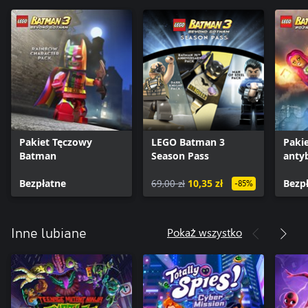
Pakiet Tęczowy
LEGO Batman 3
Pakie
Batman
Season Pass
anty
Bezpłatne
69,00 zł
10,35 zł
Bezp
-85%
Pokaż wszystko
Inne lubiane