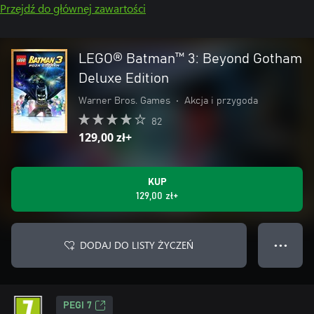
Przejdź do głównej zawartości
LEGO® Batman™ 3: Beyond Gotham
Deluxe Edition
Warner Bros. Games
•
Akcja i przygoda
82
129,00 zł+
KUP
129,00 zł+
DODAJ DO LISTY ŻYCZEŃ
● ● ●
PEGI 7