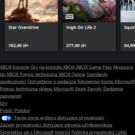
Star Overdrive
High On Life 2
Squir
162,49 zł+
277,49 zł+
54,99
XBOX konsole
Gry na konsole XBOX
XBOX Game Pass
Akcesoria
do XBOX
Pomoc techniczna XBOX
Opinie
Standardy
społeczności
Ostrzeżenie o padaczce fotogennej
Konto Microsoft
Pomoc techniczna sklepu Microsoft Store
Zwroty
Śledzenie
zamówień
Gry
Polski (Polska)
Twoje opcje wyboru dotyczące prywatności
Zasady prywatności dotyczące zdrowia użytkowników
Skontaktuj się z Microsoft
Imprint
Polityka prywatności i pliki