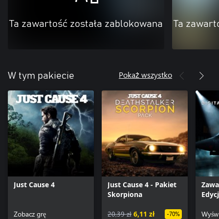
Ta zawartość została zablokowana
Ta zawart
Pokaż wszystko
W tym pakiecie
Just Cause 4
Just Cause 4 - Pakiet
Zawa
Skorpiona
Edycj
Zobacz grę
20,39 zł
6,11 zł
Wyświ
-70%