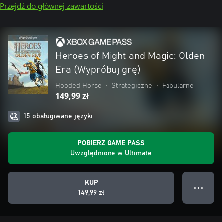
Przejdź do głównej zawartości
Heroes of Might and Magic: Olden
Era (Wypróbuj grę)
Hooded Horse
•
Strategiczne
•
Fabularne
149,99 zł
15 obsługiwane języki
POBIERZ GAME PASS
Uwzględnione w Ultimate
KUP
● ● ●
149,99 zł