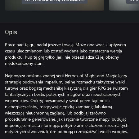
Opis
Prace nad tą grą nadal jeszcze trwają. Może ona wraz z upływem
czasu ulec zmianom lub zostać wydana jako ostateczna wersja
produktu. Kup tę grę tylko, jeśli nie przeszkadza Ci jej obecny
niedokończony stan.
Najnowsza odsłona znanej serii Heroes of Might and Magic łączy
strategię budowania imperium, pełne rozmachu taktyczne walki
turowe oraz bogatą mechanikę klasyczną dla gier RPG ze światem
fantastycznych bestii, potężnych magów oraz nieustraszonych
wojowników. Odkryj niesamowity świat pełen tajemnic i
niebezpieczeństw, rozgrywając epicką kampanię fabularną
wieszczącą nieuchronną zagładę, lub podbijaj zarówno
proceduralnie generowane, jak i ręcznie tworzone mapy, budując
imponujące miasta i formując potężne armie złożone z rozmaitych
mitycznych stworzeń, które pomogą ci zmiażdżyć twoich wrogów.