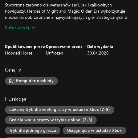
Stworzona zarówno dla weteranów serii, jak i całkowitych
nowicjuszy, Heroes of Might and Magic: Olden Era wykorzystuje
mechaniki dobrze znane z najwybitniejszych gier strategicznych w
historii, pozwalając cieszyć się wieloma klasycznymi oraz zupełnie
Pokaż więcej
nowymi sposobami rozgrywki, czy to grając w pojedynkę, czy ze
znajomymi online.
Opublikowane przez
Opracowane przez
Data wydania
PRZEJMIJ DOWODZENIE
Hooded Horse
Unfrozen
30.04.2026
Wybieraj sojuszników spomiędzy sześciu potężnych frakcji, by
zapewnić sobie zwycięstwo w świecie, w którym dzielni
bohaterowie dowodzą armiami składającymi się z mocarnych
Graj z
wojowników oraz magicznych stworzeń. Od rycerzy służących
Świątyni i władających mocami żywiołów istot zamieszkujących
Komputer osobisty
Knieję po ziejące ogniem smoki charakterystyczne dla Lochu oraz
ożywione trupy na usługach Nekropolii, każda frakcja wprowadza
na pole bitwy swoje własne, wyjątkowe jednostki oraz bohaterów.
Funkcje
• Każda frakcja w grze Olden Era posiada wiele różnych,
wyjątkowych jednostek, które możesz dopasować do swojego
Lokalny tryb dla wielu graczy w usłudze Xbox (2-8)
stylu gry oraz preferencji strategicznych. Czy zechcesz ustawić na
Gry dla wielu graczy w trybie online: (2-8)
czele swojej armii śmiertelnie niebezpieczne, lecz kruche wampiry i
lisze, mogące uszczuplać siły wrogów wraz z każdym atakiem oraz
Tryb dla jednego gracza
Osiągnięcia w usłudze Xbox
wysysać ich siły życiowe, by ożywiać poległych towarzyszy broni?