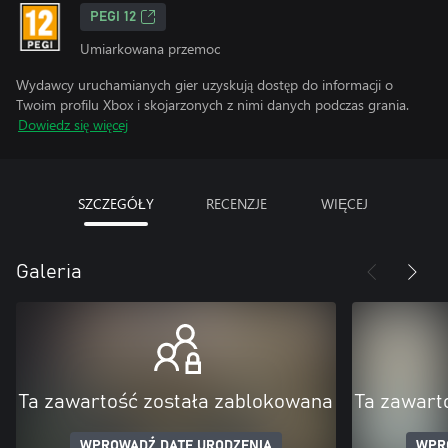
PEGI 12
Umiarkowana przemoc
Wydawcy uruchamianych gier uzyskują dostęp do informacji o
Twoim profilu Xbox i skojarzonych z nimi danych podczas grania.
Dowiedz się więcej
SZCZEGÓŁY
RECENZJE
WIĘCEJ
Galeria
Ta zawartość została zablokowana
Ta zawart
WPROWADŹ DATĘ URODZENIA
WPR