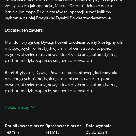
wojny, takich jak operacja „Market Garden”. Jako że w grze
istnieje już mapa Driel z czasów tej operacji, umożliwiliśmy
wybranie na niej Brytyjskiej Dywizji Powietrznodesantowej.
Dodatek ten zawiera:
Mundur Brytyjskiej Dywizji Powietrznodesantowej (dostępny dla
następujących ról brytyjskiej armii: oficer, strzelec, p. panc.,
inżynier, strzelec maszynowy, strzelec z bronią automatyczną,
piechur, medyk, wsparcie, snajper i obserwator)
Beret Brytyjskiej Dywizji Powietrznodesantowej (dostępny dla
następujących ról brytyjskiej armii: oficer, strzelec, p. panc.,
inżynier, strzelec maszynowy, strzelec z bronią automatyczną,
piechur, medyk, wsparcie, snajper i obserwator)
Hełm Dywizji Powietrznodesantowej (dostępny dla następujących
Pokaż więcej
ról brytyjskiej armii: oficer, strzelec, p. panc., inżynier, strzelec
maszynowy, strzelec z bronią automatyczną, piechur, medyk,
wsparcie, snajper i obserwator)
Opublikowane przez
Opracowane przez
Data wydania
Team17
Team17
29.02.2024