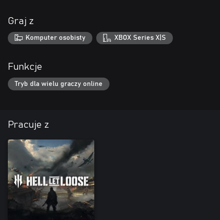
Graj z
Komputer osobisty
XBOX Series X|S
Funkcje
Tryb dla wielu graczy online
Pracuje z