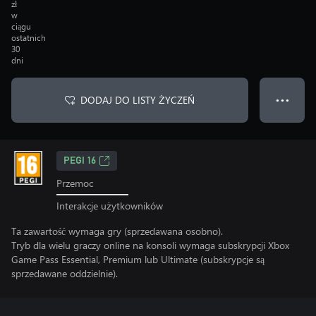
zł
w
ciągu
ostatnich
30
dni
DODAJ DO LISTY ŻYCZEŃ
● ● ●
PEGI 16
Przemoc
Interakcje użytkowników
Ta zawartość wymaga gry (sprzedawana osobno).
Tryb dla wielu graczy online na konsoli wymaga subskrypcji Xbox
Game Pass Essential, Premium lub Ultimate (subskrypcje są
sprzedawane oddzielnie).