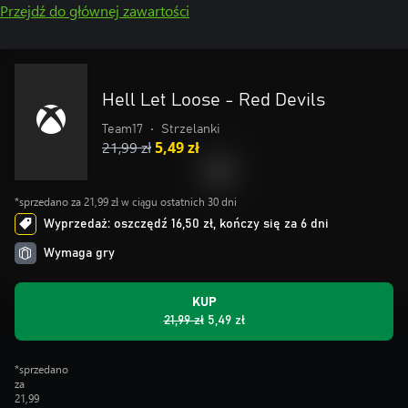
Przejdź do głównej zawartości
Hell Let Loose - Red Devils
Team17
•
Strzelanki
21,99 zł
5,49 zł
*sprzedano za 21,99 zł w ciągu ostatnich 30 dni
Wyprzedaż: oszczędź 16,50 zł, kończy się za 6 dni
Wymaga gry
KUP
21,99 zł
5,49 zł
*sprzedano
za
21,99