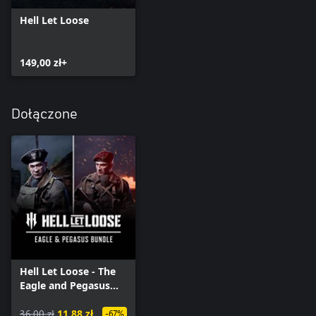
Hell Let Loose
149,00 zł+
Dołączone
Hell Let Loose - The
Eagle and Pegasus
Combo Pack
36,00 zł
11,88 zł
-67%