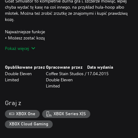
Goat Simulator to kompletnie durna gra i, szczerze mówiąc, lepiej
chyba wydać tę kasę na coś innego, na przykład hula-hoop albo
młotek. Można też zrobić zrzutkę ze znajomymi i kupić prawdziwą
kozę.
Najważniejsze funkcje
• Możesz zostać kozą
• Zdobywasz punkty za rozwalanie różnych rzeczy —
Pokaż więcej
przechwalasz się przed znajomymi pozycją kozy alfa
• Fizyka gry, która nieustannie nawala
• Możliwość naprawdę uważnego przyjrzenia się szyi kozy
Opublikowane przez
Opracowane przez
Data wydania
Double Eleven
Coffee Stain Studios /
17.04.2015
Limited
Double Eleven
Limited
Graj z
XBOX One
XBOX Series X|S
XBOX Cloud Gaming