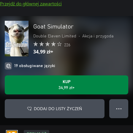
Przejdź do głównej zawartości
Goat Simulator
Double Eleven Limited
•
Akcja i przygoda
226
34,99 zł+
19 obsługiwane języki
KUP
34,99 zł+
DODAJ DO LISTY ŻYCZEŃ
● ● ●