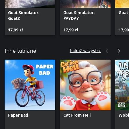
Goat Simulator:
Goat Simulator:
Goat
GoatZ
PAYDAY
17,99 zł
17,99 zł
17,99
Pokaż wszystko
Inne lubiane
Paper Bad
Cat From Hell
Wobb