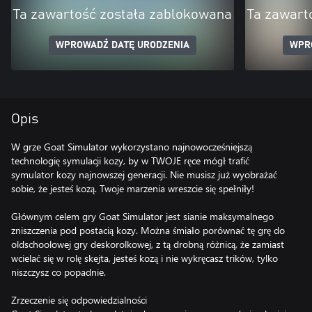
Ta zawartość została zablokowana
Ta zawart
WPROWADŹ DATĘ URODZENIA
WPR
Opis
W grze Goat Simulator wykorzystano najnowocześniejszą
technologię symulacji kozy, by w TWOJE ręce mógł trafić
symulator kozy najnowszej generacji. Nie musisz już wyobrażać
sobie, że jesteś kozą. Twoje marzenia wreszcie się spełniły!
Głównym celem gry Goat Simulator jest sianie maksymalnego
zniszczenia pod postacią kozy. Można śmiało porównać tę grę do
oldschoolowej gry deskorolkowej, z tą drobną różnicą, że zamiast
wcielać się w rolę skejta, jesteś kozą i nie wykręcasz trików, tylko
niszczysz co popadnie.
Zrzeczenie się odpowiedzialności