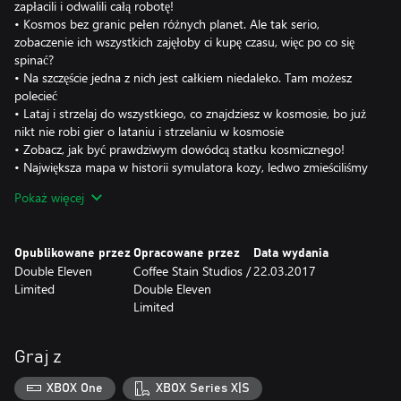
zapłacili i odwalili całą robotę!
• Kosmos bez granic pełen różnych planet. Ale tak serio,
zobaczenie ich wszystkich zajęłoby ci kupę czasu, więc po co się
spinać?
• Na szczęście jedna z nich jest całkiem niedaleko. Tam możesz
polecieć
• Lataj i strzelaj do wszystkiego, co znajdziesz w kosmosie, bo już
nikt nie robi gier o lataniu i strzelaniu w kosmosie
• Zobacz, jak być prawdziwym dowódcą statku kosmicznego!
• Największa mapa w historii symulatora kozy, ledwo zmieściliśmy
tak wielką ilość tej wyjątkowej zawartości.
Pokaż więcej
Opublikowane przez
Opracowane przez
Data wydania
Double Eleven
Coffee Stain Studios /
22.03.2017
Limited
Double Eleven
Limited
Graj z
XBOX One
XBOX Series X|S