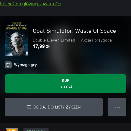
Przejdź do głównej zawartości
Goat Simulator: Waste Of Space
Double Eleven Limited
•
Akcja i przygoda
17,99 zł
Wymaga gry
KUP
17,99 zł
DODAJ DO LISTY ŻYCZEŃ
● ● ●