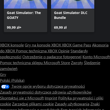
Goat Simulator: The
Goat Simulator DLC
GOATY
Bundle
99,99 zł+
69,99 zł
XBOX konsole
Gry na konsole XBOX
XBOX Game Pass
Akcesoria
do XBOX
Pomoc techniczna XBOX
Opinie
Standardy
społeczności
Ostrzeżenie o padaczce fotogennej
Konto Microsoft
Pomoc techniczna sklepu Microsoft Store
Zwroty
Śledzenie
zamówień
Gry
Polski (Polska)
Twoje opcje wyboru dotyczące prywatności
Zasady prywatności dotyczące zdrowia użytkowników
Skontaktuj się z Microsoft
Imprint
Polityka prywatności i pliki
cookie
Zarządzaj plikami cookie
Zasady użytkowania
Znaki
towarowe
Informacje o produktach firm trzecich
Informacje o