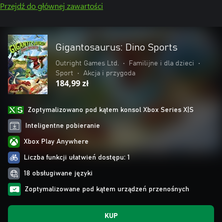
Przejdź do głównej zawartości
Gigantosaurus: Dino Sports
Outright Games Ltd.
•
Familijne i dla dzieci
•
Sport
•
Akcja i przygoda
184,99 zł
Zoptymalizowano pod kątem konsol Xbox Series X|S
Inteligentne pobieranie
Xbox Play Anywhere
Liczba funkcji ułatwień dostępu: 1
18 obsługiwane języki
Zoptymalizowane pod kątem urządzeń przenośnych
KUP