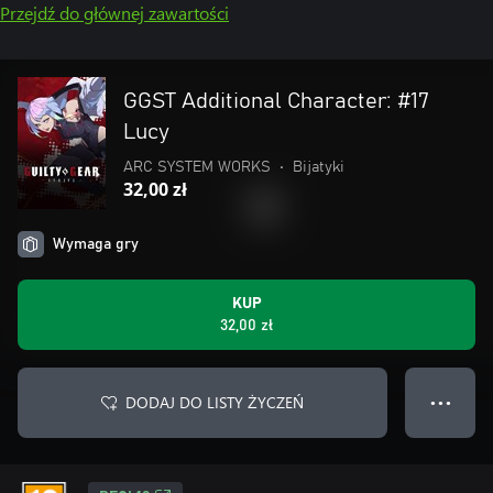
Przejdź do głównej zawartości
GGST Additional Character: #17
Lucy
ARC SYSTEM WORKS
•
Bijatyki
32,00 zł
Wymaga gry
KUP
32,00 zł
DODAJ DO LISTY ŻYCZEŃ
● ● ●