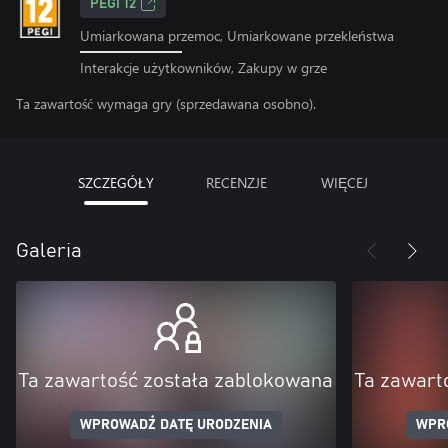
PEGI 12
Umiarkowana przemoc, Umiarkowane przekleństwa
Interakcje użytkowników, Zakupy w grze
Ta zawartość wymaga gry (sprzedawana osobno).
SZCZEGÓŁY
RECENZJE
WIĘCEJ
Galeria
Ta zawartość została zablokowana
Ta zawart
WPROWADŹ DATĘ URODZENIA
WPR