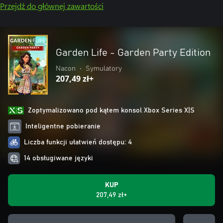
Przejdź do głównej zawartości
Garden Life - Garden Party Edition
Nacon
•
Symulatory
207,49 zł+
Zoptymalizowano pod kątem konsol Xbox Series X|S
Inteligentne pobieranie
Liczba funkcji ułatwień dostępu: 4
14 obsługiwane języki
KUP
207,49 zł+