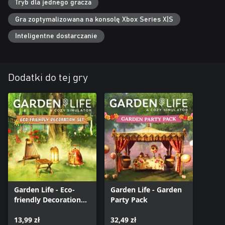
Tryb dla jednego gracza
Inne wyjątkowe elementy ozdobne:
Gra zoptymalizowana na konsolę Xbox Series X|S
• Wiszące donice
• Wiszące donice na kwiaty
Inteligentne dostarczanie
• Wieże kwiatowe
Wybierz własne kolory i elementy otoczenia: sklep Leslie
umożliwia zmianę barw wszystkich elementów ozdobnych za
Dodatki do tej gry
pomocą pędzla!
Garden Life - Eco-
Garden Life - Garden
friendly Decoration
Party Pack
Set
13,99 zł
32,49 zł