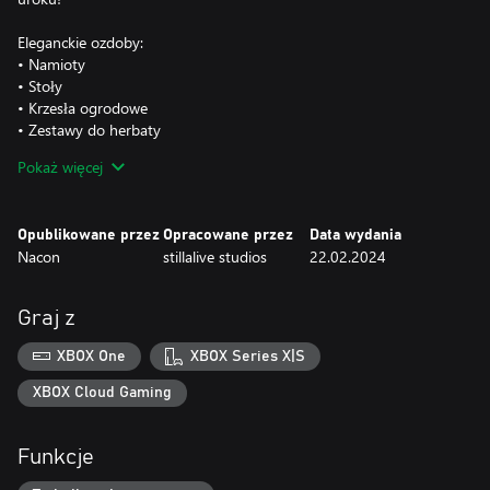
Eleganckie ozdoby:
• Namioty
• Stoły
• Krzesła ogrodowe
• Zestawy do herbaty
• Klatki dla ptaków
Pokaż więcej
• Słoiki na motyle
• Metalowe ścianki działowe
Opublikowane przez
Opracowane przez
Data wydania
Wesołe balony i balonowe ozdoby:
Nacon
stillalive studios
22.02.2024
• Balonowe łuki
• Balonowe kolumny
• Balonowe gwiazdy
Graj z
• Zwykłe balony
• Okrągłe balony
XBOX One
XBOX Series X|S
• Balonowe serca
XBOX Cloud Gaming
Mnóstwo niesamowitych lamp, które rozświetlą twój ogród:
• Podwójne lampy
Funkcje
• Lampy z motylami
• Kwiatowe lampy