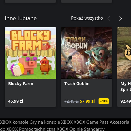
Pokaż wszystko
Inne lubiane
Blocky Farm
Trash Goblin
My H
Spiri
45,99 zł
72,49 zł
57,99 zł
92,49
-20%
XBOX konsole
Gry na konsole XBOX
XBOX Game Pass
Akcesoria
do XBOX
Pomoc techniczna XBOX
Opinie
Standardy