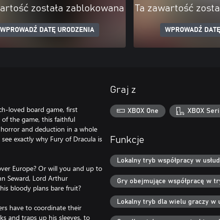
artość została zablokowana
Ta zawartość zost
WPROWADŹ DATĘ URODZENIA
WPROWADŹ DATĘ
Graj z
uch-loved board game, first
XBOX One
XBOX Seri
f the game, this faithful
c horror and deduction in a whole
see exactly why Fury of Dracula is
Funkcje
Lokalny tryb współpracy w usłud
 over Europe? Or will you and up to
ohn Seward, Lord Arthur
Gry obejmujące współpracę w try
is bloody plans bare fruit?
Lokalny tryb dla wielu graczy w 
s have to coordinate their
ks and traps up his sleeves, to