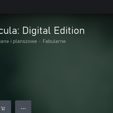
ula: Digital Edition
iane i planszowe
•
Fabularne
● ● ●