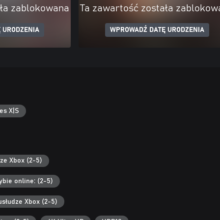
ała zablokowana
Ta zawartość została zablokow
 URODZENIA
WPROWADŹ DATĘ URODZENIA
es X|S
ze Xbox (2-5)
bie online: (2-5)
usłudze Xbox (2-5)