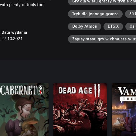
Gry dla wielu graczy w trybie onl
ith plenty of tools too!
Tryb dla jednego gracza
60 
Dolby Atmos
DTS:X
Osi
Data wydania
27.10.2021
Zapisy stanu gry w chmurze w u