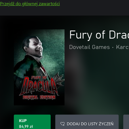
Przejdź do głównej zawartości
Fury of Drac
Dovetail Games
•
Karc
KUP
DODAJ DO LISTY ŻYCZEŃ
84,99 zł