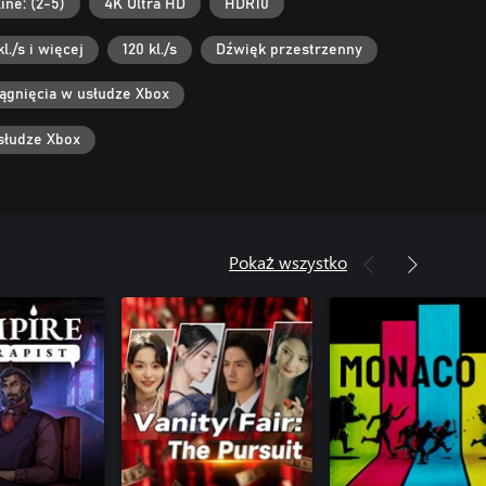
ine: (2-5)
4K Ultra HD
HDR10
kl./s i więcej
120 kl./s
Dźwięk przestrzenny
ągnięcia w usłudze Xbox
słudze Xbox
Pokaż wszystko