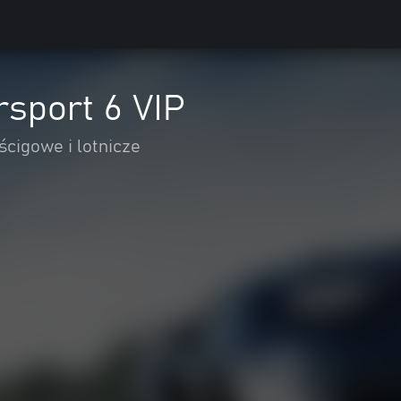
sport 6 VIP
cigowe i lotnicze