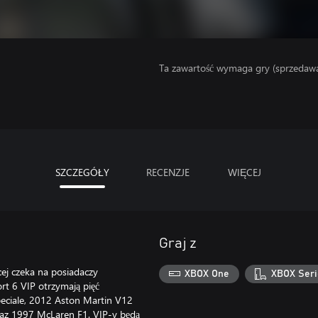
Ta zawartość wymaga gry (sprzedaw
SZCZEGÓŁY
RECENZJE
WIĘCEJ
Graj z
ej czeka na posiadaczy
XBOX One
XBOX Seri
t 6 VIP otrzymają pięć
eciale, 2012 Aston Martin V12
az 1997 McLaren F1. VIP-y będą