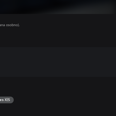
ana osobno).
es X|S