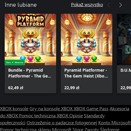
Pokaż wszystko
Inne lubiane
Bundle - Pyramid
Pyramid Platformer -
D.U.
Platformer - The Gem
The Gem Heist (Xbox
Heist
Series)
62,49 zł
22,99 zł
22,99
XBOX konsole
Gry na konsole XBOX
XBOX Game Pass
Akcesoria
do XBOX
Pomoc techniczna XBOX
Opinie
Standardy
społeczności
Ostrzeżenie o padaczce fotogennej
Konto Microsoft
Pomoc techniczna sklepu Microsoft Store
Zwroty
Śledzenie