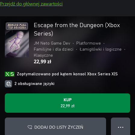
Przejdź do głównej zawartości
Escape from the Dungeon (Xbox
Series)
JM Neto Game Dev
•
Platformowe
•
Familijne i dla dzieci
•
Łamigłówki i logiczne
•
Klasyczne
22,99 zł
Zoptymalizowano pod kątem konsol Xbox Series X|S
2 obsługiwane języki
KUP
22,99 zł
DODAJ DO LISTY ŻYCZEŃ
● ● ●