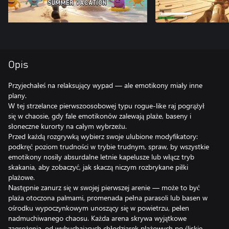
Opis
Przyjechałeś na relaksujący wypad — ale emotikony miały inne
plany.
W tej strzelance pierwszoosobowej typu rogue-like raj pogrążył
się w chaosie, gdy fale emotikonów zalewają plaże, baseny i
słoneczne kurorty na całym wybrzeżu.
Przed każdą rozgrywką wybierz swoje ulubione modyfikatory:
podkręć poziom trudności w trybie trudnym, spraw, by wszystkie
emotikony nosiły absurdalne letnie kapelusze lub włącz tryb
skakania, aby zobaczyć, jak skaczą niczym rozbrykane piłki
plażowe.
Następnie zanurz się w swojej pierwszej arenie — może to być
plaża otoczona palmami, promenada pełna parasoli lub basen w
ośrodku wypoczynkowym unoszący się w powietrzu, pełen
nadmuchiwanego chaosu. Każda arena skrywa wyjątkowe
zagrożenia, od wybuchających chłodziarek plażowych po śliskie