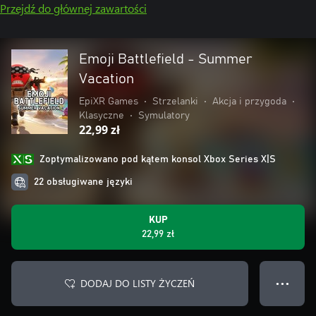
Przejdź do głównej zawartości
Emoji Battlefield - Summer
Vacation
EpiXR Games
•
Strzelanki
•
Akcja i przygoda
•
Klasyczne
•
Symulatory
22,99 zł
Zoptymalizowano pod kątem konsol Xbox Series X|S
22 obsługiwane języki
KUP
22,99 zł
DODAJ DO LISTY ŻYCZEŃ
● ● ●