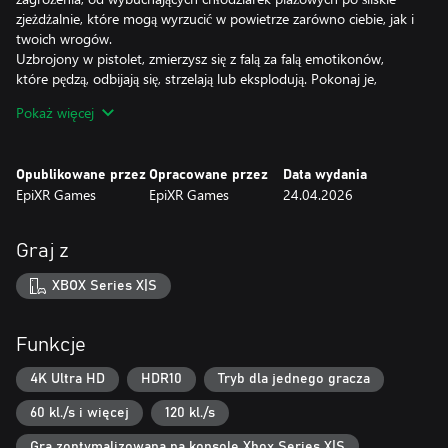
zjeżdżalnie, które mogą wyrzucić w powietrze zarówno ciebie, jak i
twoich wrogów.
Uzbrojony w pistolet, zmierzysz się z falą za falą emotikonów,
które pędzą, odbijają się, strzelają lub eksplodują. Pokonaj je,
chwytaj ich świecące kule i awansuj na kolejne poziomy, aby
Pokaż więcej
wybierać spośród potężnych ulepszeń. Zwiększ zadawane
obrażenia, szybkość przeładowania lub ruch – albo rzucaj broń,
aby odmienić swój zestaw w trakcie walki.
Opublikowane przez
Opracowane przez
Data wydania
Im dłużej przetrwasz, tym goręcej będzie. Fale nasilają się dzięki
EpiXR Games
EpiXR Games
24.04.2026
większym i potężniejszym emotikonom – spalonym słońcem
osiłkom, strzelcom z pistoletami na wodę i wybuchającym
fanatykom, którzy wybuchają, jeśli podejdą zbyt blisko.
Graj z
Przetrwaj wystarczająco długo, a odblokujesz nowe areny, więcej
modyfikatorów, a nawet jeszcze bardziej dziki letni chaos w swojej
XBOX Series X|S
kolejnej rozgrywce.
Funkcje
4K Ultra HD
HDR10
Tryb dla jednego gracza
60 kl./s i więcej
120 kl./s
Gra zoptymalizowana na konsolę Xbox Series X|S