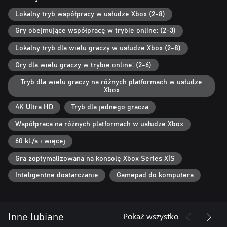
stylu
Lokalny tryb współpracy w usłudze Xbox (2-8)
Wspomnień związanych z grą Pro Evolution Soccer (PES) ze
znajomymi i członkami rodziny
Gry obejmujące współpracę w trybie online: (2-3)
Ten produkt stanowi edycję specjalną zawierającą podstawową
Lokalny tryb dla wielu graczy w usłudze Xbox (2-8)
wersję gry (za darmo) oraz przedmioty, w których można użyć w
Gry dla wielu graczy w trybie online: (2-6)
trybie „Drużyna marzeń”.
Tryb dla wielu graczy na różnych platformach w usłudze
[Szczegóły produktu]
Xbox
Szczegóły produktu dostępne poniżej.
・eFootball™
4K Ultra HD
Tryb dla jednego gracza
・ José Mourinho x1 (do wykorzystania w grze podczas meczów)
Współpraca na różnych platformach w usłudze Xbox
* Ma umiejętność Link-up Play „Diagonal Long Pass A” oraz
wzmocnienia Boosters „Physical Contact +1” i „Stamina +1”
60 kl./s i więcej
・ Zawodnik Highlight x2 (do wykorzystania w grze podczas
meczów)
Gra zoptymalizowana na konsolę Xbox Series X|S
Inteligentne dostarczanie
Gamepad do komputera
Wersja zawiera również następującą premię za zakup:
・ 150 darmowych eFootball™ Coins (wirtualna waluta w grze)
* Przedmioty i premie zostaną dostarczone wyłącznie na konto,
Pokaż wszystko
Inne lubiane
na którym zakupiono produkt.