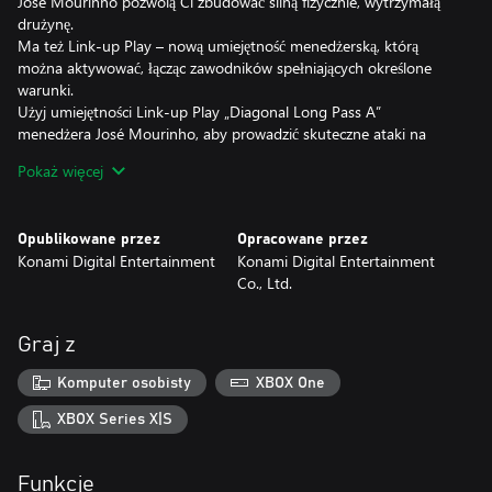
José Mourinho pozwolą Ci zbudować silną fizycznie, wytrzymałą
drużynę.
Ma też Link-up Play – nową umiejętność menedżerską, którą
można aktywować, łącząc zawodników spełniających określone
warunki.
Użyj umiejętności Link-up Play „Diagonal Long Pass A”
menedżera José Mourinho, aby prowadzić skuteczne ataki na
skrzydłach i zwiększyć możliwości taktyczne swojej drużyny!
Pokaż więcej
● Jest to idealna gra piłkarska, jeśli poszukujesz:
Darmowej gry, w którą łatwo się gra
Opublikowane przez
Opracowane przez
Znanych piłkarzy, ich prawdziwych imion i nazwisk oraz
Konami Digital Entertainment
Konami Digital Entertainment
wizerunków
Co., Ltd.
Przeciwników z całego świata, którzy cały czas są gotowi zmierzyć
się w Tobą w meczu
Meczów w trybie współpracy, które pozwalają bawić się ze
Graj z
znajomymi
Możliwości rozwijania graczy dokładnie tak, jak sobie życzysz
Komputer osobisty
XBOX One
Miejsca, w którym można eksperymentować z ulubionymi
formacjami i zagrywkami taktycznymi
XBOX Series X|S
Ekscytującej rozgrywki, która wywołuje ciarki na plecach po
zdobyciu bramki dynamicznym strzałem
Funkcje
Meczów rozgrywanych na stadionie dostosowanym do Twojego