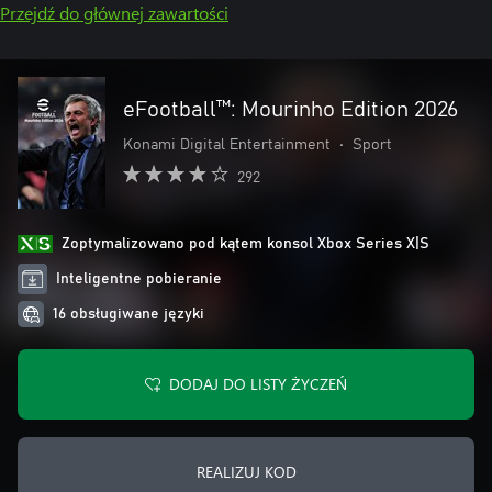
Przejdź do głównej zawartości
eFootball™: Mourinho Edition 2026
Konami Digital Entertainment
•
Sport
292
Zoptymalizowano pod kątem konsol Xbox Series X|S
Inteligentne pobieranie
16 obsługiwane języki
DODAJ DO LISTY ŻYCZEŃ
REALIZUJ KOD