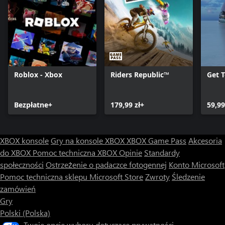
Roblox - Xbox
Riders Republic™
Get 
Bezpłatne+
179,99 zł+
59,99
XBOX konsole
Gry na konsole XBOX
XBOX Game Pass
Akcesoria
do XBOX
Pomoc techniczna XBOX
Opinie
Standardy
społeczności
Ostrzeżenie o padaczce fotogennej
Konto Microsoft
Pomoc techniczna sklepu Microsoft Store
Zwroty
Śledzenie
zamówień
Gry
Polski (Polska)
Twoje opcje wyboru dotyczące prywatności