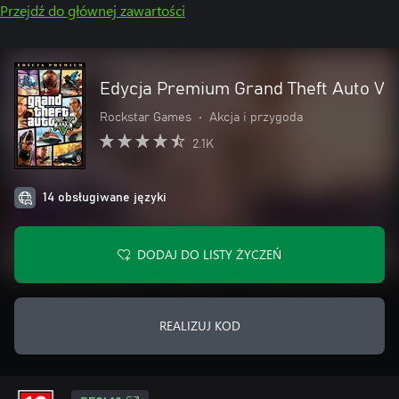
Przejdź do głównej zawartości
Edycja Premium Grand Theft Auto V
Rockstar Games
•
Akcja i przygoda
2.1K
14 obsługiwane języki
DODAJ DO LISTY ŻYCZEŃ
REALIZUJ KOD