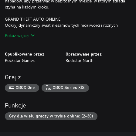
napadów, aby przetrwać w bezlitosnym mieście, w którym zdrada
czyha na każdym kroku.
GRAND THEFT AUTO ONLINE
Odkryj dynamiczny świat niesamowitych możliwości i różnych
sposobów gry podczas drogi na kryminalny szczyt Los Santos i
Pokaż więcej
hrabstwa Blaine we wspaniałym, współdzielonym świecie Online.
ZESTAW POCZĄTKUJĄCEGO KRYMINALISTY
Opublikowane przez
Opracowane przez
Zestaw początkującego kryminalisty jest najszybszym sposobem,
Rockstar Games
Rockstar North
żeby rozkręcić swoje przestępcze imperium w Grand Theft Auto
Online za pomocą najciekawszej i najpopularniejszej zawartości
oraz premii 1 000 000 GTA$ do wydania w GTA Online. Ta
Graj z
zawartość kupowana oddzielnie łącznie warta jest ponad 10 000
000 GTA$.
XBOX One
XBOX Series X|S
ROZKRĘĆ PRZESTĘPCZE IMPERIUM
Prowadź interesy ze swojego biura prezesa w wieżowcu Maze
Funkcje
Bank West, prowadź badania nad potężnym uzbrojeniem w
swoim podziemnym dozbrojeniowym bunkrze i fałszuj banknoty
Gry dla wielu graczy w trybie online: (2-30)
we własnej drukarni.
FLOTA POTĘŻNYCH POJAZDÓW