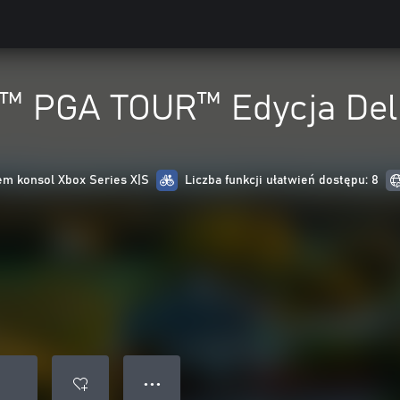
™ PGA TOUR™ Edycja Del
m konsol Xbox Series X|S
Liczba funkcji ułatwień dostępu: 8
● ● ●