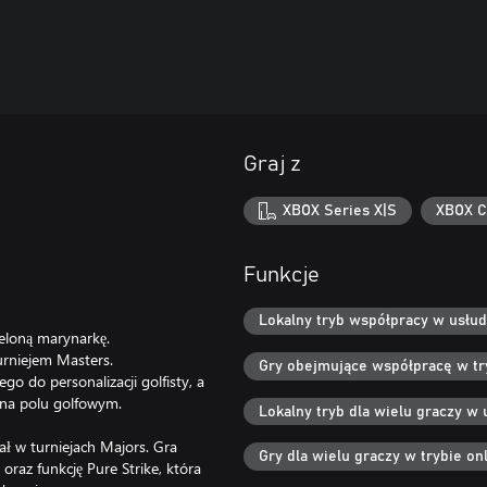
Graj z
XBOX Series X|S
XBOX C
Funkcje
Lokalny tryb współpracy w usłud
ieloną marynarkę.
urniejem Masters.
Gry obejmujące współpracę w try
go do personalizacji golfisty, a
 na polu golfowym.
Lokalny tryb dla wielu graczy w 
 w turniejach Majors. Gra
Gry dla wielu graczy w trybie onl
oraz funkcję Pure Strike, która