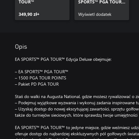
TOUR™
SPORTS™ PGA TOUR™
Edycja Deluxe
349,90 zł+
Wyświetl dodatek
Opis
EA SPORTS™ PGA TOUR™ Edycja Deluxe obejmuje:
– EA SPORTS™ PGA TOUR™
– 1500 PGA TOUR POINTS
– Pakiet PD PGA TOUR
Stań do walki na Augusta National, gdzie możesz rywalizować o z
– Podejmuj wyjątkowe wyzwania i wykonuj zadania inspirowane t
– Uzyskaj dostęp do nowej ekscytującej zawartości, sprzętu golfowe
także do turniejów sieciowych, które sprawdzą twoje umiejętności
EA SPORTS™ PGA TOUR™ to jedyne miejsce, gdzie weźmiesz udział
oferuje dostęp do najbardziej ekskluzywnych pól golfowych świata 