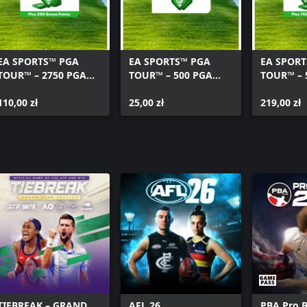
ępne są pod adresem
EA SPORTS™ PGA
EA SPORTS™ PGA
EA SPORT
TOUR™ – 2750 PGA
TOUR™ – 500 PGA
TOUR™ – 
TOUR POINTS
TOUR POINTS
TOUR PO
110,00 zł
25,00 zł
219,00 zł
TIEBREAK – GRAND
AFL 26
PBA Pro 