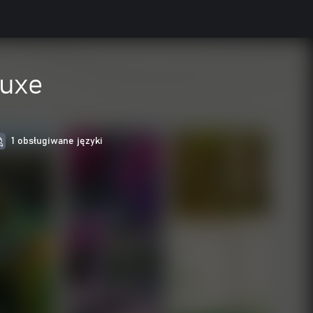
uxe
1 obsługiwane języki