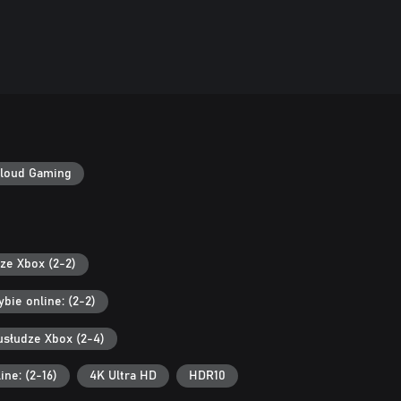
loud Gaming
ze Xbox (2-2)
bie online: (2-2)
usłudze Xbox (2-4)
ine: (2-16)
4K Ultra HD
HDR10