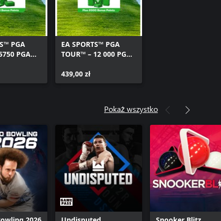
S™ PGA
EA SPORTS™ PGA
5750 PGA
TOUR™ – 12 000 PGA
INTS
TOUR POINTS
439,00 zł
Pokaż wszystko
Bowling 2026
Undisputed
Snooker Blitz