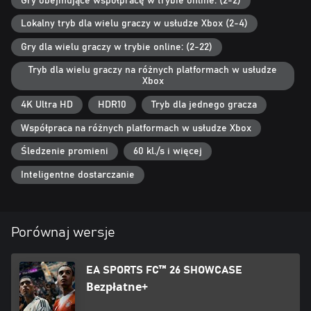
Gry obejmujące współpracę w trybie online: (2-2)
piłkarzy.
Lokalny tryb dla wielu graczy w usłudze Xbox (2-4)
Obowiązują warunki oraz ograniczenia. Szczegółowe informacje
dostępne są pod adresem ea.com/pl-pl/legal/legal-disclosures.
Gry dla wielu graczy w trybie online: (2-22)
Tryb dla wielu graczy na różnych platformach w usłudze
†Obowiązują warunki oraz ograniczenia. Szczegółowe informacje
Xbox
dostępne są pod adresem www.ea.com/games/ea-sports-fc/fc-
26/dual-entitlement.
4K Ultra HD
HDR10
Tryb dla jednego gracza
‡Obowiązują warunki oraz ograniczenia. Więcej informacji na
Współpraca na różnych platformach w usłudze Xbox
stronie ea.com/games/ea-sports-fc/fc-26/game-disclaimers.
Śledzenie promieni
60 kl./s i więcej
Edycja IKON oraz FC Points nie są dostępne w Belgii.
Inteligentne dostarczanie
Komentarz audio w językach innych niż angielski oraz w języku
ustawień konsoli wymaga oddzielnego pobrania.
Porównaj wersje
© 2025 Electronic Arts Inc. Electronic Arts, EA, EA SPORTS, logo
EA SPORTS, EA SPORTS FC, logo EA SPORTS FC, Frostbite, logo
Frostbite, Football Ultimate Team i Ultimate Team są znakami
EA SPORTS FC™ 26 SHOWCASE
towarowymi Electronic Arts Inc.
Bezpłatne+