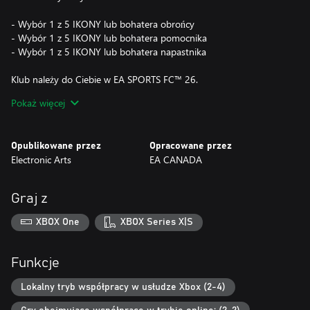
- Wybór 1 z 5 IKONY lub bohatera obrońcy
- Wybór 1 z 5 IKONY lub bohatera pomocnika
- Wybór 1 z 5 IKONY lub bohatera napastnika
Klub należy do Ciebie w EA SPORTS FC™ 26.
Pokaż więcej
Graj na swój sposób dzięki całkowicie odświeżonym wrażeniom z
rozgrywki opartym na opiniach społeczności. Nowa opcja
rozgrywki realistycznej zapewnia najbardziej wierne doświadczenie
Opublikowane przez
Opracowane przez
piłkarskie w karierze, podczas gdy opcja rozgrywki
Electronic Arts
EA CANADA
kompetetywnej — oparta na udoskonalonych fundamentach,
zwiększonej spójności i poprawionej responsywności — jest
idealna do gry w Football Ultimate Team™ i Klubach.
Graj z
Ta gra zawiera opcjonalne zakupy wirtualnej waluty w grze, którą
XBOX One
XBOX Series X|S
można wykorzystać do nabywania wirtualnych przedmiotów w
grze, w tym losowo wybranych, wirtualnych przedmiotów w grze.
Funkcje
Nie obejmuje TOTY, IKON debiutu ani mistrza; bohaterów
Wyróżnień TOTY i klasycznej XI; żadnych WBS, zadań, przepustki
Lokalny tryb współpracy w usłudze Xbox (2-4)
sezonowej, przepustki premium ani IKONY wymiany zawartości