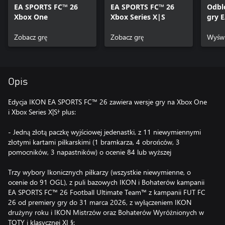
EA SPORTS FC™ 26
EA SPORTS FC™ 26
Odbl
Xbox One
Xbox Series X|S
gry 
26
Zobacz grę
Zobacz grę
Wyświ
Opis
Edycja IKON EA SPORTS FC™ 26 zawiera wersje gry na Xbox One
i Xbox Series X|S† plus:
- Jedną złotą paczkę wyjściowej jedenastki, z 11 niewymiennymi
złotymi kartami piłkarskimi (1 bramkarza, 4 obrońców, 3
pomocników, 3 napastników) o ocenie 84 lub wyższej
Trzy wybory Ikonicznych piłkarzy (wszystkie niewymienne, o
ocenie do 91 OGL), z puli bazowych IKON i Bohaterów kampanii
EA SPORTS FC™ 26 Football Ultimate Team™ z kampanii FUT FC
26 od premiery gry do 31 marca 2026, z wyłączeniem IKON
drużyny roku i IKON Mistrzów oraz Bohaterów Wyróżnionych w
TOTY i klasycznej XI §: