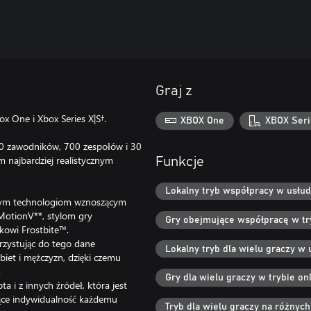
Graj z
 One i Xbox Series X|S†.
XBOX One
XBOX Seri
0 zawodników, 700 zespołów i 30
m najbardziej realistycznym
Funkcje
Lokalny tryb współpracy w usłud
wanym technologiom wznoszącym
otionV**, stylom gry
Gry obejmujące współpracę w try
kowi Frostbite™.
zystując do tego dane
Lokalny tryb dla wielu graczy w 
et i mężczyzn, dzięki czemu
.
Gry dla wielu graczy w trybie onl
a i z innych źródeł, która jest
jące indywidualność każdemu
Tryb dla wielu graczy na różnyc