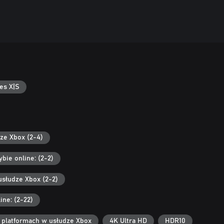
es X|S
ze Xbox (2-4)
bie online: (2-2)
usłudze Xbox (2-2)
ine: (2-22)
h platformach w usłudze Xbox
4K Ultra HD
HDR10