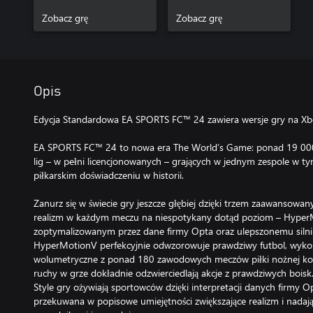
Zobacz grę
Zobacz grę
Opis
Edycja Standardowa EA SPORTS FC™ 24 zawiera wersje gry na Xbox
EA SPORTS FC™ 24 to nowa era The World’s Game: ponad 19 00
lig – w pełni licencjonowanych – grających w jednym zespole w ty
piłkarskim doświadczeniu w historii.
Zanurz się w świecie gry jeszcze głębiej dzięki trzem zaawanso
realizm w każdym meczu na niespotykany dotąd poziom – HyperM
zoptymalizowanym przez dane firmy Opta oraz ulepszonemu silni
HyperMotionV perfekcyjnie odwzorowuje prawdziwy futbol, wykor
wolumetryczne z ponad 180 zawodowych meczów piłki nożnej kobi
ruchy w grze dokładnie odzwierciedlają akcje z prawdziwych boisk
Style gry ożywiają sportowców dzięki interpretacji danych firmy Opt
przekuwana w popisowe umiejętności zwiększające realizm i nada