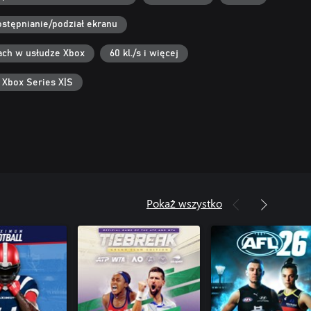
stępnianie/podział ekranu
ach w usłudze Xbox
60 kl./s i więcej
 Xbox Series X|S
Pokaż wszystko