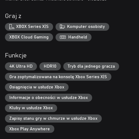
onyksowy hipogryf pod wierzch, receptura eliksiru Felix Felicis,
miotły czarnoksiężników(2)
Graj z
Jeżeli już posiadasz cyfrową kopię gry na Xbox One, możesz nabyć
XBOX Series X|S
Komputer osobisty
cyfrową wersję na Xbox Series X|S za niższą cenę.
XBOX Cloud Gaming
Handheld
Funkcje
4K Ultra HD
HDR10
Tryb dla jednego gracza
Gra zoptymalizowana na konsolę Xbox Series X|S
Osiągnięcia w usłudze Xbox
Informacje o obecności w usłudze Xbox
Kluby w usłudze Xbox
Zapisy stanu gry w chmurze w usłudze Xbox
Xbox Play Anywhere