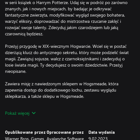
w serii książek o Harrym Potterze. Udaj się w podróż po zarówno
znanych, jak i nowych miejscach, by badając je odkrywać
fantastyczne zwierzęta, modyfikować wygląd swojego bohatera,
warzyć eliksiry, doprowadzać do mistrzostwa rzucanie zaklęć i
rozwijać swoje talenty. Zdecyduj jakim czarodziejem lub jaką
czarownicą będziesz.
Przeżyj przygodę w XIX-wiecznym Hogwarcie. Wciel się w postać
dzierżącą klucz do antycznego sekretu, który może podzielić świat
magii. Zawiązuj sojusze, walcz z czarnoksiężnikami i zadecyduj o
losie świata magii. Ty decydujesz o swoim dziedzictwie. Przeżyj
nieopisane.
Zawiera misję z nawiedzonym sklepem w Hogsmeade, która
zapewnia dostęp do dodatkowego lochu, zestawu wyglądu
sklepikarza, a także sklepu w Hogsmeade.
Nowe elementy zawierają:
Pokaż więcej
-Tryb fotograficzny
-Reset talentów
Opublikowane przez
Opracowane przez
Data wydania
Nowe elementy kosmetyczne dostępne dla wszystkich graczy:
Warner Bros. Games
Avalanche Software
9.02.2023
okulary które przeżyły, strój i płaszcz więźnia Azkabanu,