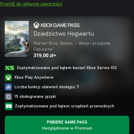
Przejdź do głównej zawartości
Dziedzictwo Hogwartu
Warner Bros. Games
•
Akcja i przygoda
•
Fabularne
319,00 zł+
Zoptymalizowano pod kątem konsol Xbox Series X|S
Xbox Play Anywhere
Liczba funkcji ułatwień dostępu: 7
15 obsługiwane języki
Zoptymalizowane pod kątem urządzeń przenośnych
POBIERZ GAME PASS
Uwzględnione w Premium