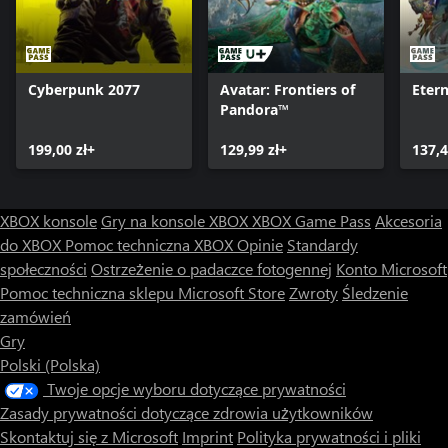
Cyberpunk 2077
Avatar: Frontiers of
Etern
Pandora™
199,00 zł+
129,99 zł+
137,4
XBOX konsole
Gry na konsole XBOX
XBOX Game Pass
Akcesoria
do XBOX
Pomoc techniczna XBOX
Opinie
Standardy
społeczności
Ostrzeżenie o padaczce fotogennej
Konto Microsoft
Pomoc techniczna sklepu Microsoft Store
Zwroty
Śledzenie
zamówień
Gry
Polski (Polska)
Twoje opcje wyboru dotyczące prywatności
Zasady prywatności dotyczące zdrowia użytkowników
Skontaktuj się z Microsoft
Imprint
Polityka prywatności i pliki