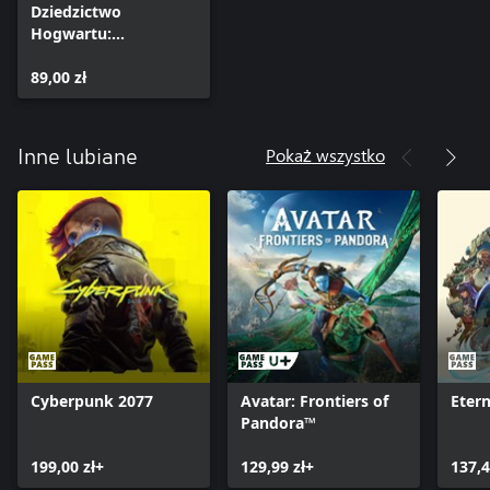
Dziedzictwo
Hogwartu:
Czarnomagiczny
Zestaw
89,00 zł
Pokaż wszystko
Inne lubiane
Cyberpunk 2077
Avatar: Frontiers of
Etern
Pandora™
199,00 zł+
129,99 zł+
137,4