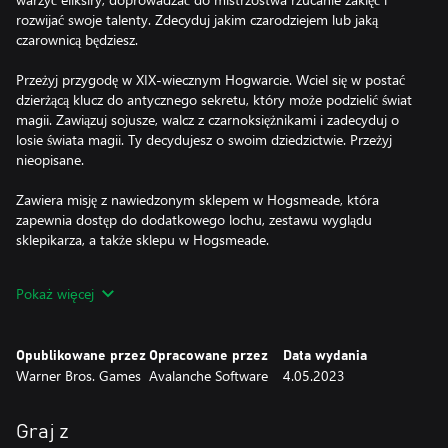
rozwijać swoje talenty. Zdecyduj jakim czarodziejem lub jaką
czarownicą będziesz.
Przeżyj przygodę w XIX-wiecznym Hogwarcie. Wciel się w postać
dzierżącą klucz do antycznego sekretu, który może podzielić świat
magii. Zawiązuj sojusze, walcz z czarnoksiężnikami i zadecyduj o
losie świata magii. Ty decydujesz o swoim dziedzictwie. Przeżyj
nieopisane.
Zawiera misję z nawiedzonym sklepem w Hogsmeade, która
zapewnia dostęp do dodatkowego lochu, zestawu wyglądu
sklepikarza, a także sklepu w Hogsmeade.
Nowe elementy zawierają:
Pokaż więcej
-Tryb fotograficzny
-Reset talentów
Opublikowane przez
Opracowane przez
Data wydania
Nowe elementy kosmetyczne dostępne dla wszystkich graczy:
Warner Bros. Games
Avalanche Software
4.05.2023
okulary które przeżyły, strój i płaszcz więźnia Azkabanu,
onyksowy hipogryf pod wierzch, receptura eliksiru Felix Felicis,
miotły czarnoksiężników(2)
Graj z