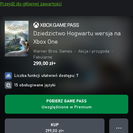
Przejdź do głównej zawartości
Dziedzictwo Hogwartu wersja na
Xbox One
Warner Bros. Games
•
Akcja i przygoda
•
Fabularne
299,00 zł+
Liczba funkcji ułatwień dostępu: 7
15 obsługiwane języki
POBIERZ GAME PASS
Uwzględnione w Premium
KUP
● ● ●
299,00 zł+