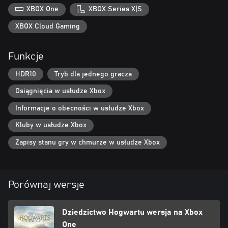
Jeżeli już posiadasz cyfrową kopię gry na Xbox One, możesz nabyć
XBOX One
XBOX Series X|S
cyfrową wersję na Xbox Series X|S za niższą cenę.
XBOX Cloud Gaming
Funkcje
HDR10
Tryb dla jednego gracza
Osiągnięcia w usłudze Xbox
Informacje o obecności w usłudze Xbox
Kluby w usłudze Xbox
Zapisy stanu gry w chmurze w usłudze Xbox
Porównaj wersje
Dziedzictwo Hogwartu wersja na Xbox
One