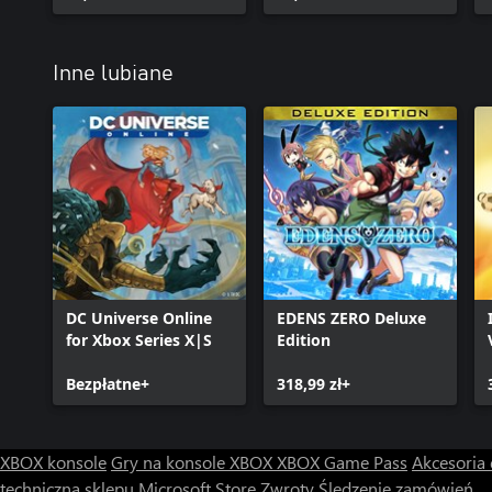
Inne lubiane
DC Universe Online
EDENS ZERO Deluxe
for Xbox Series X|S
Edition
Bezpłatne+
318,99 zł+
XBOX konsole
Gry na konsole XBOX
XBOX Game Pass
Akcesoria
techniczna sklepu Microsoft Store
Zwroty
Śledzenie zamówień