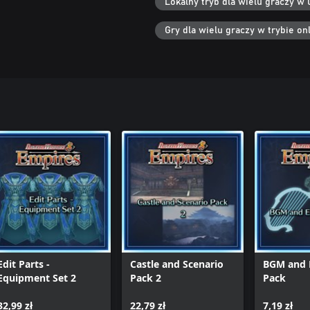
Lokalny tryb dla wielu graczy w 
Gry dla wielu graczy w trybie onl
Edit Parts -
Castle and Scenario
BGM and E
Equipment Set 2
Pack 2
Pack
32,99 zł
22,79 zł
7,19 zł