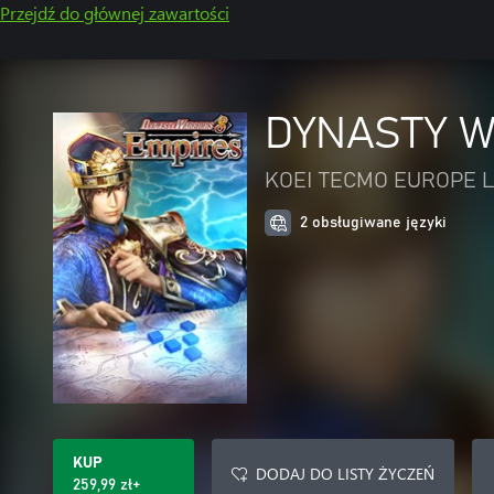
Przejdź do głównej zawartości
DYNASTY W
KOEI TECMO EUROPE L
2 obsługiwane języki
KUP
DODAJ DO LISTY ŻYCZEŃ
259,99 zł+