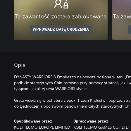
Ta zawartość została zablokowana
Ta zaw
WPROWADŹ DATĘ URODZENIA
Opis
DYNASTY WARRIORS 8 Empires to najnowsza odsłona w serii „Empi
podbicie starożytnych Chin zarówno przy pomocy strategii, jak i 
tysiącom, z której seria WARRIORS słynie.
Gracz wciela się w bohatera z epoki Trzech Królestw i poprzez stra
Opublikowane przez
Opracowane przez
KOEI TECMO EUROPE LIMITED
KOEI TECMO GAMES CO., LTD.