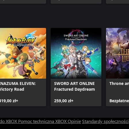
INAZUMA ELEVEN:
SWORD ART ONLINE
Throne an
Victory Road
Fractured Daydream
319,00 zł+
259,00 zł+
Bezpłatn
 do XBOX
Pomoc techniczna XBOX
Opinie
Standardy społeczności