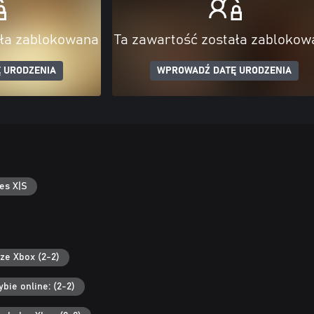
ała zablokowana
Ta zawartość została zablokow
 URODZENIA
WPROWADŹ DATĘ URODZENIA
es X|S
ze Xbox (2-2)
bie online: (2-2)