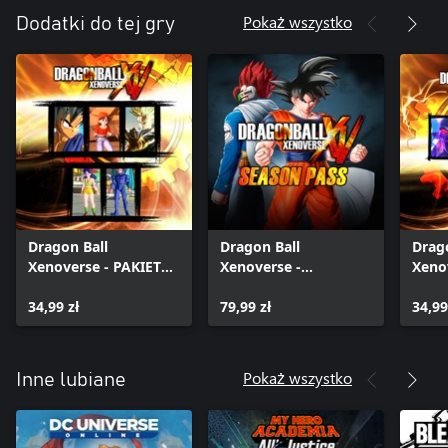
Pokaż wszystko
Dodatki do tej gry
Dragon Ball
Dragon Ball
Drag
Xenoverse - PAKIET
Xenoverse -
Xeno
GT 1
przepustka sezonowa
GT 2 
34,99 zł
79,99 zł
34,99
Pokaż wszystko
Inne lubiane