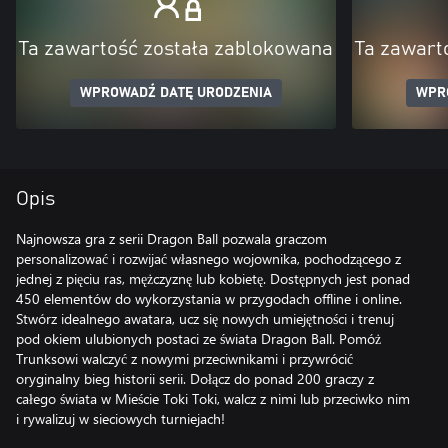
Ta zawartość została zablokowana
Ta zawart
WPROWADŹ DATĘ URODZENIA
WPR
Opis
Najnowsza gra z serii Dragon Ball pozwala graczom
personalizować i rozwijać własnego wojownika, pochodzącego z
jednej z pięciu ras, mężczyznę lub kobietę. Dostępnych jest ponad
450 elementów do wykorzystania w przygodach offline i online.
Stwórz idealnego awatara, ucz się nowych umiejętności i trenuj
pod okiem ulubionych postaci ze świata Dragon Ball. Pomóż
Trunksowi walczyć z nowymi przeciwnikami i przywrócić
oryginalny bieg historii serii. Dołącz do ponad 200 graczy z
całego świata w Mieście Toki Toki, walcz z nimi lub przeciwko nim
i rywalizuj w sieciowych turniejach!