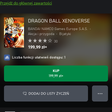
Przejdź do głównej zawartości
DRAGON BALL XENOVERSE
BANDAI NAMCO Games Europe S.A.S.
•
Akcja i przygoda
•
Bijatyki
30
199,99 zł+
Liczba funkcji ułatwień dostępu: 1
KUP
199,99 zł+
DODAJ DO LISTY ŻYCZEŃ
● ● ●