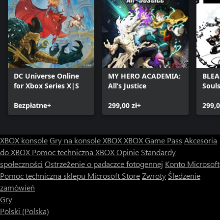
DC Universe Online
MY HERO ACADEMIA:
BLEA
for Xbox Series X|S
All’s Justice
Soul
Bezpłatne+
299,00 zł+
299,0
XBOX konsole
Gry na konsole XBOX
XBOX Game Pass
Akcesoria
do XBOX
Pomoc techniczna XBOX
Opinie
Standardy
społeczności
Ostrzeżenie o padaczce fotogennej
Konto Microsoft
Pomoc techniczna sklepu Microsoft Store
Zwroty
Śledzenie
zamówień
Gry
Polski (Polska)